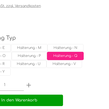
wSt. zzgl. Versandkosten
tliche Bewertung von 0 von 5 Sternen
auswählen
ng Typ
- E
Halterung - M
Halterung - N
- O
Halterung - P
Halterung - Q
- R
Halterung - U
Halterung - V
- Y
 Anzahl: Gib den gewünschten Wert e
In den Warenkorb