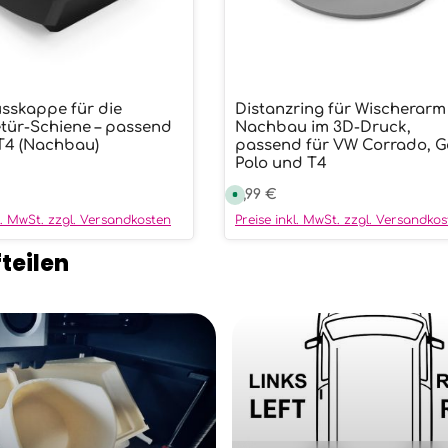
sskappe für die
Distanzring für Wischerarm
wünschten Wert ein oder benutze die
ukt Anzahl: Gib den gewünschten We
Produkt Anzahl:
tür-Schiene – passend
Nachbau im 3D-Druck,
T4 (Nachbau)
passend für VW Corrado, Go
Polo und T4
r Preis:
Regulärer Preis:
3,99 €
S
o
f
kl. MwSt. zzgl. Versandkosten
Preise inkl. MwSt. zzgl. Versandko
o
r
t
teilen
v
e
r
f
ü
g
b
a
r
,
L
i
e
f
e
r