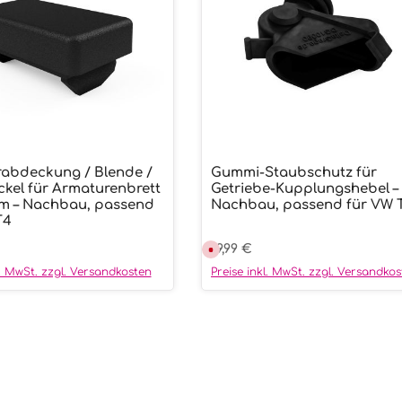
rabdeckung / Blende /
Gummi-Staubschutz für
ünschten Wert ein oder benutze die
ukt Anzahl: Gib den gewünschten We
ckel für Armaturenbrett
Getriebe-Kupplungshebel –
m – Nachbau, passend
Nachbau, passend für VW 
T4
r Preis:
Regulärer Preis:
19,99 €
D
e
r
l. MwSt. zzgl. Versandkosten
Preise inkl. MwSt. zzgl. Versandko
z
e
i
t
n
i
c
h
t
v
e
r