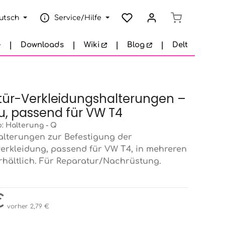
Warenkorb e
utsch
Service/Hilfe
e
Downloads
Wiki
Blog
Delta Garage
tür-Verkleidungshalterungen –
, passend für VW T4
p:
Halterung - Q
alterungen zur Befestigung der
erkleidung, passend für VW T4, in mehreren
rhältlich. Für Reparatur/Nachrüstung.
eis:
€
vorher 2,79 €