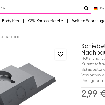
De
Body Kits
GFK-Karosserieteile
Weitere Fahrzeug
STSTOFFTEILE
Schiebe
Nachbau
Halterung Ty
Kunststoffh
Schiebetürv
Varianten e
Passgenau.
Regulärer Pr
2,99 