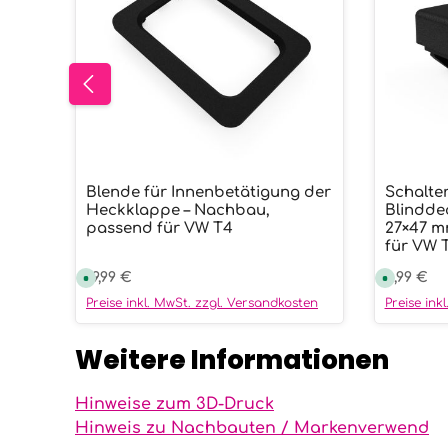
Blende für Innenbetätigung der
Schalte
Produkt Anzahl: Gib den gew
Prod
Heckklappe – Nachbau,
Blindde
passend für VW T4
27×47 m
für VW 
Regulärer Preis:
19,99 €
Reguläre
4,99 €
S
S
o
o
f
f
Preise inkl. MwSt. zzgl. Versandkosten
Preise ink
o
o
r
r
t
t
Weitere Informationen
v
v
e
e
r
r
f
f
ü
ü
Hinweise zum 3D-Druck
g
g
b
b
Hinweis zu Nachbauten / Markenverwend
a
a
r
r