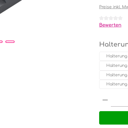
Preise inkl. M
Durchschnit
Bewerten
Halteru
Halterung 
Halterung 
Halterung 
Halterung 
Produkt