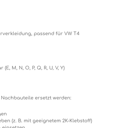
ürverkleidung, passend für VW T4
, M, N, O, P, Q, R, U, V, Y)
Nachbauteile ersetzt werden:
gen
ben (z. B. mit geeignetem 2K-Klebstoff)
 einsetzen