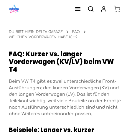
Warenk
Zum Hauptinhalt springen
DU BIST HIER:
DELTA GARAGE
FAQ
WELCHEN VORDERWAGEN HABE ICH?
FAQ: Kurzer vs. langer
Vorderwagen (KV/LV) beim VW
T4
Beim VW T4 gibt es zwei unterschiedliche Front-
Ausführungen: den
kurzen Vorderwagen (KV)
und
den
langen Vorderwagen (LV)
. Das ist für den
Teilekauf wichtig, weil viele Bauteile an der Front je
nach Ausführung unterschiedlich sind und
nicht
ohne Weiteres untereinander passen.
Beispiele: Langer vs. kurzer