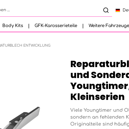
De
Body Kits
GFK-Karosserieteile
Weitere Fahrzeug
RATURBLECH ENTWICKLUNG
Reparaturb
und Sondera
Youngtimer,
Kleinserien
Viele Youngtimer und Ol
sondern an fehlenden K
Originalteile sind häufi