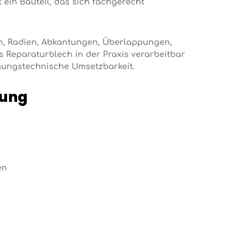
ein Bauteil, das sich fachgerecht
en, Radien, Abkantungen, Überlappungen,
 Reparaturblech in der Praxis verarbeitbar
igungstechnische Umsetzbarkeit.
lung
en