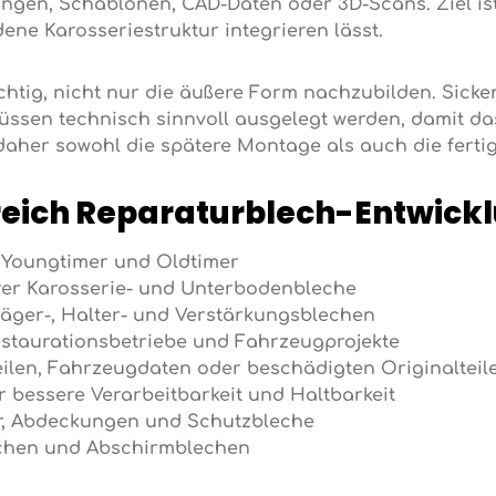
gen, Schablonen, CAD-Daten oder 3D-Scans. Ziel ist 
ne Karosseriestruktur integrieren lässt.
ichtig, nicht nur die äußere Form nachzubilden. Sick
ssen technisch sinnvoll ausgelegt werden, damit das
 daher sowohl die spätere Montage als auch die fert
reich Reparaturblech-Entwick
 Youngtimer und Oldtimer
rer Karosserie- und Unterbodenbleche
Träger-, Halter- und Verstärkungsblechen
Restaurationsbetriebe und Fahrzeugprojekte
len, Fahrzeugdaten oder beschädigten Originalteil
 bessere Verarbeitbarkeit und Haltbarkeit
ter, Abdeckungen und Schutzbleche
echen und Abschirmblechen