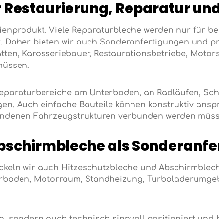
r Restaurierung, Reparatur u
Serienprodukt. Viele Reparaturbleche werden nur für 
t. Daher bieten wir auch Sonderanfertigungen und pr
tten, Karosseriebauer, Restaurationsbetriebe, Motors
 müssen.
eparaturbereiche am Unterboden, an Radläufen, Schw
. Auch einfache Bauteile können konstruktiv anspru
handenen Fahrzeugstrukturen verbunden werden müss
bschirmbleche als Sonderanfe
ickeln wir auch Hitzeschutzbleche und Abschirmble
erboden, Motorraum, Standheizung, Turboladerumgeb
n, sondern auch technisch sinnvoll positioniert und