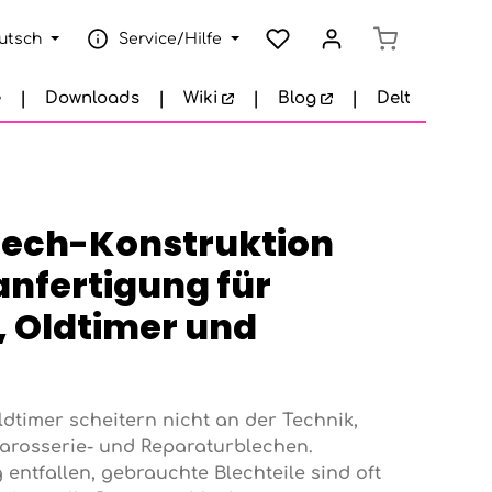
Warenkorb e
utsch
Service/Hilfe
e
Downloads
Wiki
Blog
Delta Garage
lech-Konstruktion
nfertigung für
 Oldtimer und
dtimer scheitern nicht an der Technik,
arosserie- und Reparaturblechen.
g entfallen, gebrauchte Blechteile sind oft