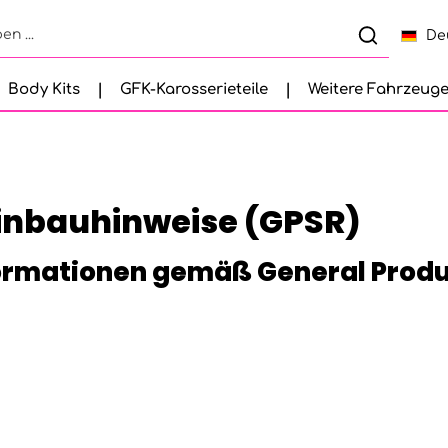
De
Body Kits
GFK-Karosserieteile
Weitere Fahrzeug
Einbauhinweise (GPSR)
ormationen gemäß General Produ