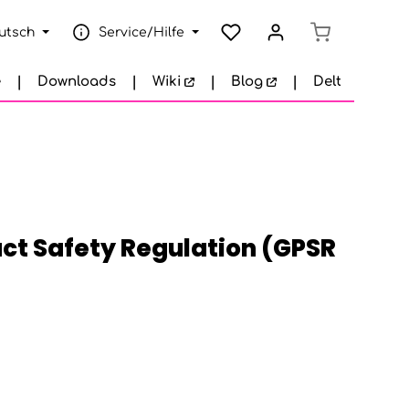
Warenkorb e
utsch
Service/Hilfe
e
Downloads
Wiki
Blog
Delta Garage
ct Safety Regulation (GPSR