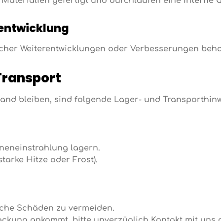
 Materialien gefertigt und durchlaufen eine
interne Q
entwicklung
her Weiterentwicklungen oder Verbesserungen behalt
Transport
tand bleiben, sind folgende Lager- und Transporthin
neneinstrahlung lagern.
tarke Hitze oder Frost).
che Schäden zu vermeiden.
packung ankommt, bitte unverzüglich Kontakt mit uns