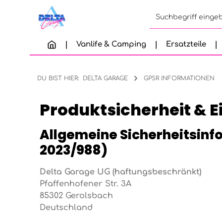
Zum Hauptinhalt springen
Zur Suche springen
Zur Hauptnavigation springen
Vanlife & Camping
Ersatzteile
DU BIST HIER:
DELTA GARAGE
GPSR INFORMATIONEN
Produktsicherheit & 
Allgemeine Sicherheitsinf
2023/988)
Delta Garage UG (haftungsbeschränkt)
Pfaffenhofener Str. 3A
85302 Gerolsbach
Deutschland