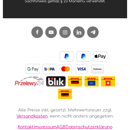
Sachhinweis gemäß § 23 MarkenG verwendet.
Alle Preise inkl. gesetzl. Mehrwertsteuer zzgl.
Versandkosten
, wenn nicht anders angegeben.
Kontakt
Impressum
AGB
Datenschutzerklärung