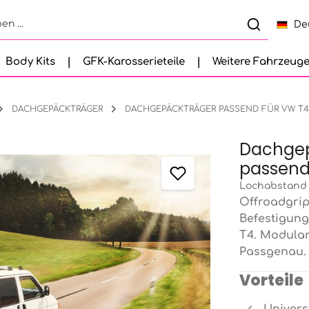
De
Body Kits
GFK-Karosserieteile
Weitere Fahrzeug
DACHGEPÄCKTRÄGER
DACHGEPÄCKTRÄGER PASSEND FÜR VW T4
Dachgep
passend
Lochabstand 
Offroadgrip
Befestigung
T4. Modular,
Passgenau.
Vorteile