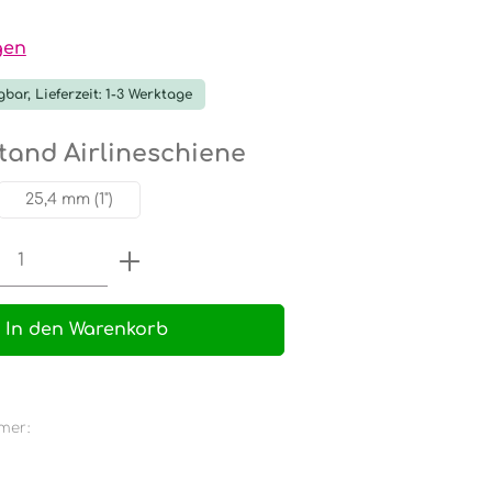
tliche Bewertung von 5 von 5 Sternen
gen
gbar, Lieferzeit: 1-3 Werktage
auswählen
and Airlineschiene
25,4 mm (1")
 Anzahl: Gib den gewünschten Wert e
In den Warenkorb
mer: