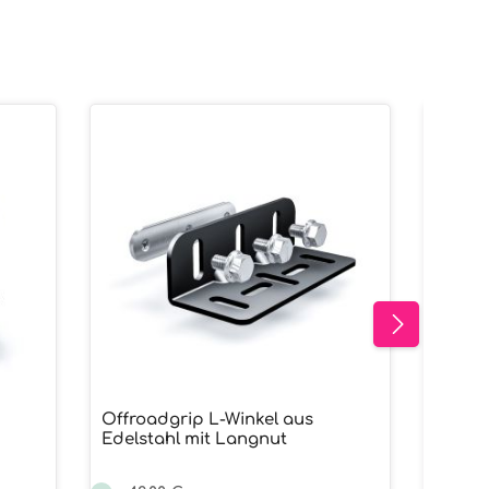
Offroa
Edels
Offroadgrip L-Winkel aus
Edelstahl mit Langnut