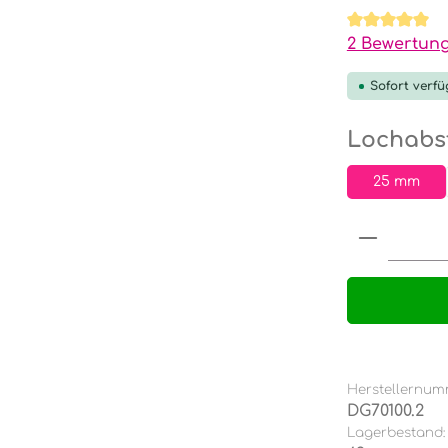
Durchschnit
2 Bewertun
Sofort verfü
Lochabst
25 mm
Produkt
Herstellernum
DG70100.2
Lagerbestand: