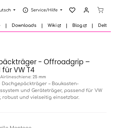
Warenkorb e
utsch
Service/Hilfe
e
Downloads
Wiki
Blog
Delta Garage
äckträger - Offroadgrip –
 für VW T4
Airlineschiene:
25 mm
 Dachgepäckträger – Baukasten-
ssystem und Geräteträger, passend für VW
 robust und vielseitig einsetzbar.