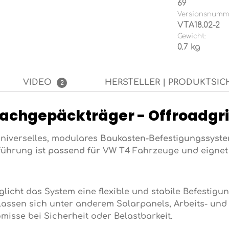
69
Versionsnumm
VTA18.02-2
Gewicht:
0.7 kg
VIDEO
HERSTELLER | PRODUKTSIC
2
achgepäckträger - Offroadgri
universelles, modulares
Baukasten-Befestigungssyst
führung ist
passend für VW T4
Fahrzeuge und eignet 
glicht das System eine flexible und stabile Befestigu
lassen sich unter anderem Solarpanels, Arbeits- und 
isse bei Sicherheit oder Belastbarkeit.