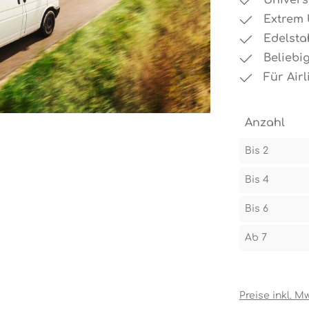
Univers
Extrem 
Edelsta
Beliebi
Für Air
Anzahl
Bis
2
Bis
4
Bis
6
Ab
7
Preise inkl. M