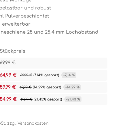
elle Montage
belastbar und robust
hl Pulverbeschichtet
g erweiterbar
lineschiene 25 und 25,4 mm Lochabstand
Stückpreis
69,99 €
64,99 €
69,99 €
(7.14% gespart)
-7,14 %
59,99 €
69,99 €
(14.29% gespart)
-14,29 %
54,99 €
69,99 €
(21.43% gespart)
-21,43 %
wSt. zzgl. Versandkosten