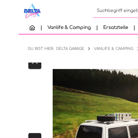
Zum Hauptinhalt springen
Zur Suche springen
Zur Hauptnavigation springen
Vanlife & Camping
Ersatzteile
DU BIST HIER:
DELTA GARAGE
VANLIFE & CAMPING
Bildergalerie überspringen