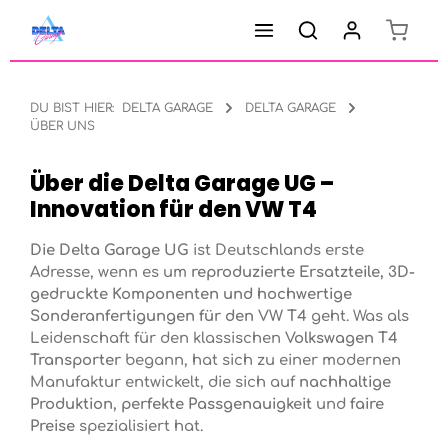
Warenk
Zum Hauptinhalt springen
DU BIST HIER:
DELTA GARAGE
DELTA GARAGE
ÜBER UNS
Über die Delta Garage UG –
Innovation für den VW T4
Die Delta Garage UG
ist Deutschlands erste
Adresse, wenn es um
reproduzierte Ersatzteile, 3D-
gedruckte Komponenten und hochwertige
Sonderanfertigungen für den VW T4
geht. Was als
Leidenschaft für den klassischen
Volkswagen T4
Transporter
begann, hat sich zu einer modernen
Manufaktur entwickelt, die sich auf
nachhaltige
Produktion, perfekte Passgenauigkeit
und
faire
Preise
spezialisiert hat.