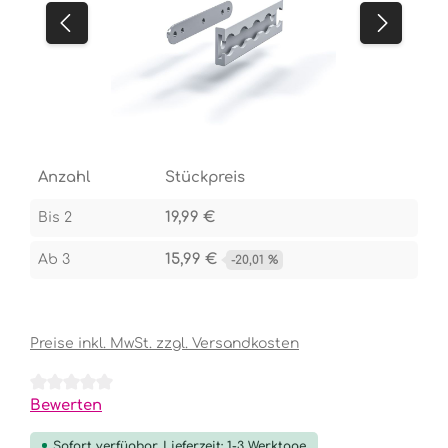
Anzahl
Stückpreis
19,99 €
Bis
2
15,99 €
Ab
3
-20,01 %
Preise inkl. MwSt. zzgl. Versandkosten
Durchschnittliche Bewertung von 0 von 5 Sternen
Bewerten
Sofort verfügbar, Lieferzeit: 1-3 Werktage