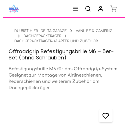
Warenk
Zum Hauptinhalt springen
DU BIST HIER:
DELTA GARAGE
VANLIFE & CAMPING
DACHGEPÄCKTRÄGER
DACHGEPÄCKTRÄGER-ADAPTER UND ZUBEHÖR
Offroadgrip Befestigungsbrille M6 – 5er-
Set (ohne Schrauben)
Befestigungsbrille M6 für das Offroadgrip-System.
Geeignet zur Montage von Airlineschienen,
Kederschienen und weiterem Zubehör am
Dachgepäckträger.
Bildergalerie überspringen