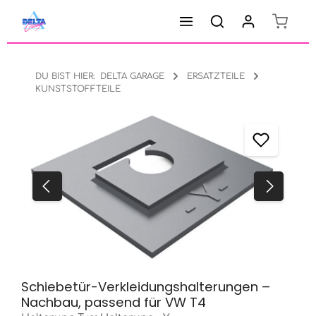
Warenk
Zum Hauptinhalt springen
DU BIST HIER:
DELTA GARAGE
ERSATZTEILE
KUNSTSTOFFTEILE
Bildergalerie überspringen
Schiebetür-Verkleidungshalterungen –
Nachbau, passend für VW T4