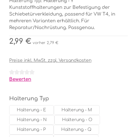
Halterung Typ:
Halterung - Y
Kunststoffhalterungen zur Befestigung der
Schiebetürverkleidung, passend für VW T4, in
mehreren Varianten erhältlich. Für
Reparatur/Nachrüstung. Passgenau.
Regulärer Preis:
2,99 €
vorher 2,79 €
Preise inkl. MwSt. zzgl. Versandkosten
Durchschnittliche Bewertung von 0 von 5 Sternen
Bewerten
auswählen
Halterung Typ
Halterung - E
Halterung - M
Halterung - N
Halterung - O
Halterung - P
Halterung - Q