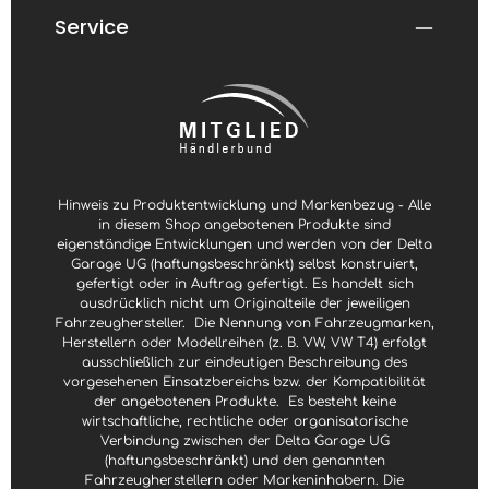
t
t
:
:
Service
1
1
-
-
3
3
W
W
e
e
r
r
k
k
t
t
a
a
g
g
e
e
Hinweis zu Produktentwicklung und Markenbezug - Alle
in diesem Shop angebotenen Produkte sind
eigenständige Entwicklungen und werden von der Delta
Garage UG (haftungsbeschränkt) selbst konstruiert,
gefertigt oder in Auftrag gefertigt. Es handelt sich
ausdrücklich nicht um Originalteile der jeweiligen
Fahrzeughersteller.
Die Nennung von Fahrzeugmarken,
Herstellern oder Modellreihen (z. B. VW, VW T4) erfolgt
ausschließlich zur eindeutigen Beschreibung des
vorgesehenen Einsatzbereichs bzw. der Kompatibilität
der angebotenen Produkte.
Es besteht keine
wirtschaftliche, rechtliche oder organisatorische
Verbindung zwischen der Delta Garage UG
(haftungsbeschränkt) und den genannten
Fahrzeugherstellern oder Markeninhabern. Die