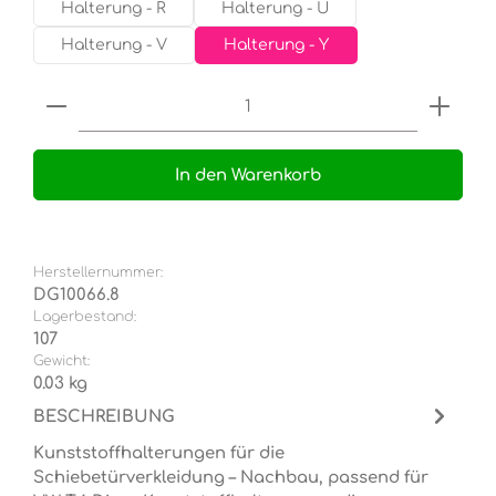
Halterung - R
Halterung - U
Halterung - V
Halterung - Y
Produkt Anzahl: Gib den gewünschten Wert e
In den Warenkorb
Herstellernummer:
DG10066.8
Lagerbestand:
107
Gewicht:
0.03 kg
BESCHREIBUNG
Kunststoffhalterungen für die
Schiebetürverkleidung – Nachbau, passend für