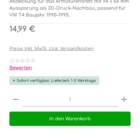
Abdeckung für das Armaturenbrett mit 94 x 66 mm
Aussparung als 3D-Druck-Nachbau, passend für
VW T4 Baujahr 1990–1995.
Regulärer Preis:
14,99 €
Preise inkl. MwSt. zzgl. Versandkosten
Durchschnittliche Bewertung von 0 von 5 Sternen
Bewerten
Sofort verfügbar, Lieferzeit: 1-3 Werktage
Produkt Anzahl: Gib den gewünschten Wert e
In den Warenkorb