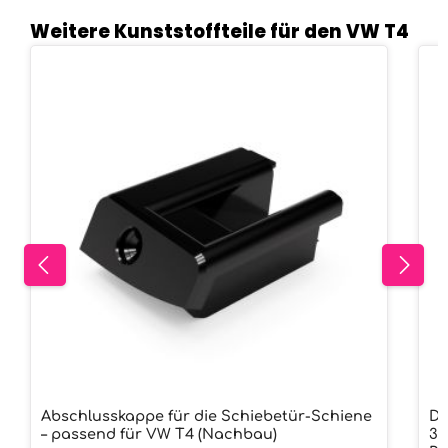
Weitere Kunststoffteile für den VW T4
Produktgalerie überspringen
Abschlusskappe für die Schiebetür-Schiene
Di
– passend für VW T4 (Nachbau)
3D