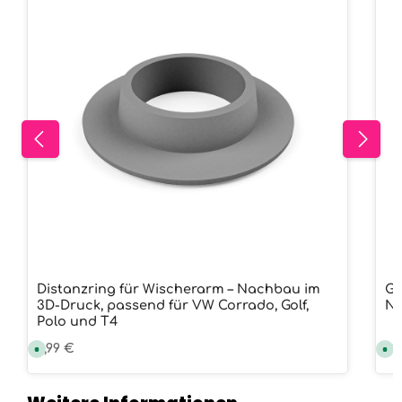
a
a
g
g
e
e
Distanzring für Wischerarm – Nachbau im
Gi
3D-Druck, passend für VW Corrado, Golf,
Na
Polo und T4
Regulärer Preis:
3,99 €
Re
29
S
S
o
o
f
f
o
o
r
r