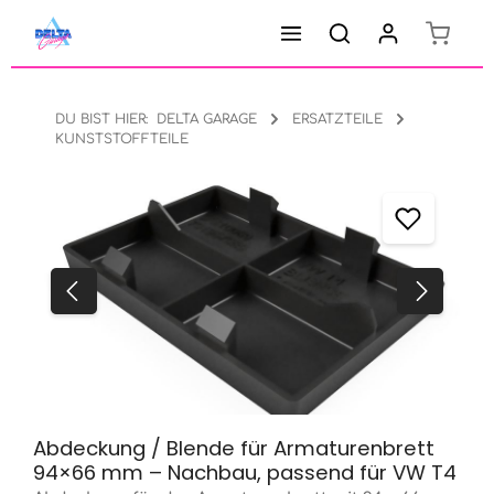
Warenk
Zum Hauptinhalt springen
DU BIST HIER:
DELTA GARAGE
ERSATZTEILE
KUNSTSTOFFTEILE
Bildergalerie überspringen
Abdeckung / Blende für Armaturenbrett
94×66 mm – Nachbau, passend für VW T4