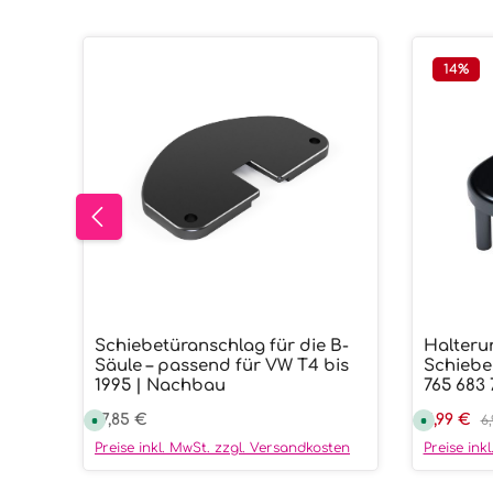
14
%
Schiebetüranschlag für die B-
Halteru
Produkt Anzahl: Gib den gew
Prod
Säule – passend für VW T4 bis
Schiebe
1995 | Nachbau
765 683 
Regulärer Preis:
17,85 €
Verkaufs
5,99 €
Re
S
S
6
o
o
f
f
Preise inkl. MwSt. zzgl. Versandkosten
Preise ink
o
o
r
r
t
t