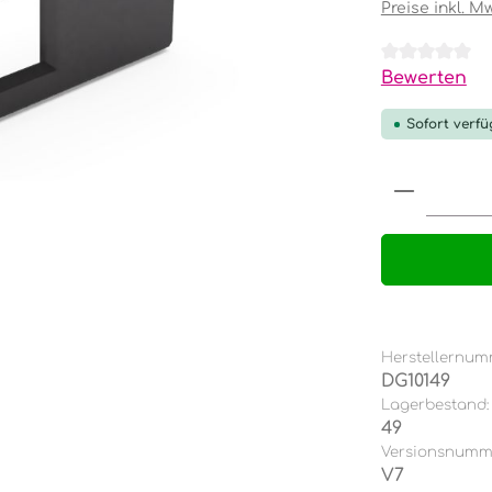
Preise inkl. M
Durchschnit
Bewerten
Sofort verfü
Produkt
Herstellernum
DG10149
Lagerbestand:
49
Versionsnumm
V7