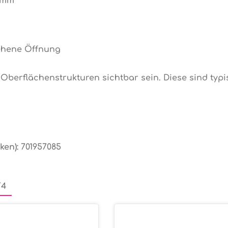
8 mm
ehene Öffnung
Oberflächenstrukturen sichtbar sein. Diese sind typi
ken):
701957085
T4