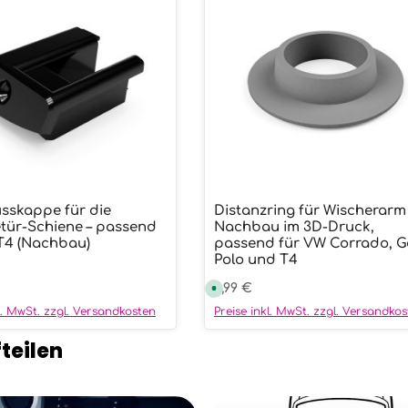
sskappe für die
Distanzring für Wischerarm
wünschten Wert ein oder benutze die
ukt Anzahl: Gib den gewünschten We
Produkt Anzahl:
tür-Schiene – passend
Nachbau im 3D-Druck,
T4 (Nachbau)
passend für VW Corrado, Go
Polo und T4
r Preis:
Regulärer Preis:
3,99 €
S
o
f
kl. MwSt. zzgl. Versandkosten
Preise inkl. MwSt. zzgl. Versandko
o
r
t
teilen
v
e
r
f
ü