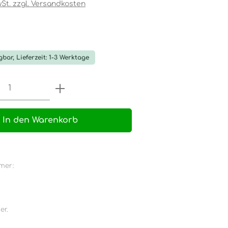
wSt. zzgl. Versandkosten
tliche Bewertung von 0 von 5 Sternen
gbar, Lieferzeit: 1-3 Werktage
 Anzahl: Gib den gewünschten Wert e
In den Warenkorb
mer:
er.