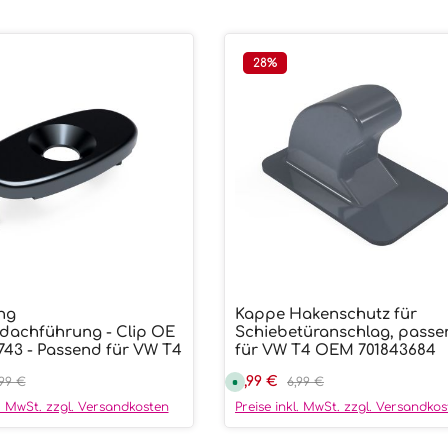
28
%
ng
Kappe Hakenschutz für
ünschten Wert ein oder benutze die
ukt Anzahl: Gib den gewünschten We
Produkt Anzahl:
dachführung - Clip OE
Schiebetüranschlag, pass
743 - Passend für VW T4
für VW T4 OEM 701843684
preis:
gulärer Preis:
Verkaufspreis:
4,99 €
Regulärer Preis:
,99 €
S
6,99 €
o
f
l. MwSt. zzgl. Versandkosten
Preise inkl. MwSt. zzgl. Versandko
o
r
t