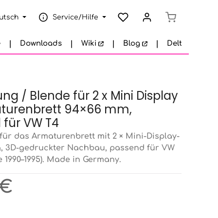
Warenkorb e
utsch
Service/Hilfe
e
Downloads
Wiki
Blog
Delta Garage
g / Blende für 2 x Mini Display
turenbrett 94×66 mm,
 für VW T4
ür das Armaturenbrett mit 2 × Mini-Display-
, 3D-gedruckter Nachbau, passend für VW
e 1990–1995). Made in Germany.
eis:
 €