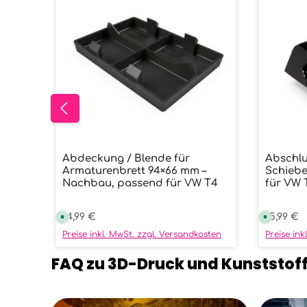
Abdeckung / Blende für
Abschlu
Produkt Anzahl: Gib den ge
Prod
Armaturenbrett 94×66 mm –
Schiebe
Nachbau, passend für VW T4
für VW 
Regulärer Preis:
14,99 €
Reguläre
15,99 €
S
S
o
o
f
f
Preise inkl. MwSt. zzgl. Versandkosten
Preise in
o
o
r
r
t
t
FAQ zu 3D-Druck und Kunststoff
v
v
e
e
r
r
f
f
ü
ü
Kategoriegalerie überspringen