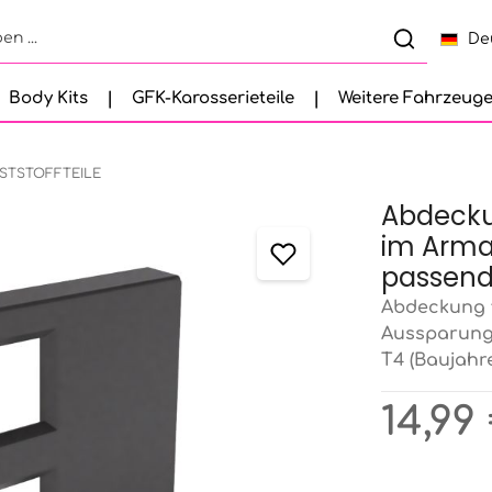
De
Body Kits
GFK-Karosserieteile
Weitere Fahrzeug
STSTOFFTEILE
Abdeckun
im Arma
passend
Abdeckung f
Aussparung
T4 (Baujahr
Regulärer Pr
14,99