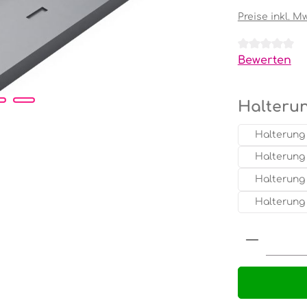
Preise inkl. M
Durchschnit
Bewerten
Halteru
Halterung 
Halterung 
Halterung 
Halterung 
Produkt