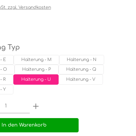
wSt. zzgl. Versandkosten
tliche Bewertung von 0 von 5 Sternen
auswählen
ng Typ
- E
Halterung - M
Halterung - N
- O
Halterung - P
Halterung - Q
- R
Halterung - U
Halterung - V
- Y
 Anzahl: Gib den gewünschten Wert e
In den Warenkorb