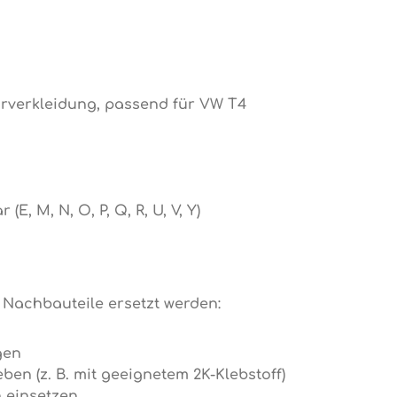
ürverkleidung, passend für VW T4
, M, N, O, P, Q, R, U, V, Y)
Nachbauteile ersetzt werden:
gen
ben (z. B. mit geeignetem 2K-Klebstoff)
 einsetzen