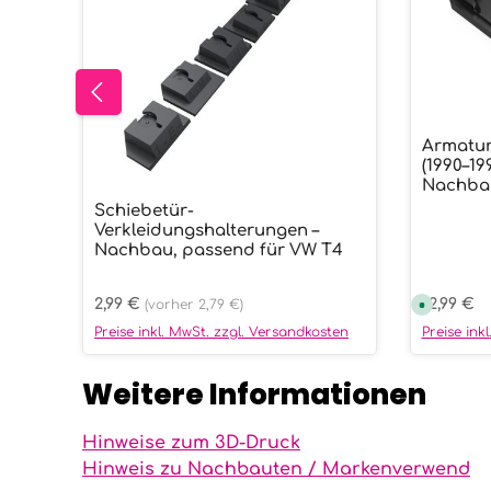
Armatur
Prod
(1990–19
Nachbau
Schiebetür-
Verkleidungshalterungen –
Nachbau, passend für VW T4
Regulärer Preis:
2,99 €
Reguläre
12,99 €
(vorher 2,79 €)
S
o
f
Preise inkl. MwSt. zzgl. Versandkosten
Preise ink
o
r
t
Weitere Informationen
v
e
r
f
ü
Hinweise zum 3D-Druck
g
b
Hinweis zu Nachbauten / Markenverwend
a
r