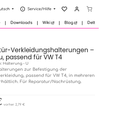
Warenkorb e
utsch
Service/Hilfe
e
Downloads
Wiki
Blog
Delta Garage
tür-Verkleidungshalterungen –
, passend für VW T4
p:
Halterung - U
alterungen zur Befestigung der
erkleidung, passend für VW T4, in mehreren
rhältlich. Für Reparatur/Nachrüstung.
eis:
€
vorher 2,79 €