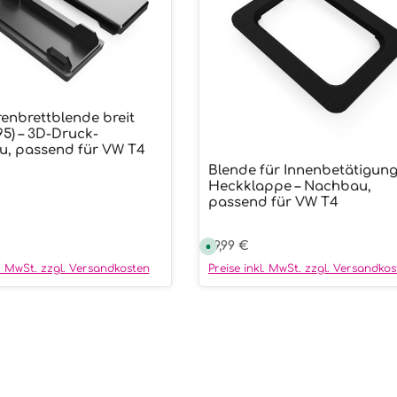
enbrettblende breit
ukt Anzahl: Gib den gewünschten We
95) – 3D-Druck-
, passend für VW T4
Blende für Innenbetätigung
Produkt Anzahl:
Heckklappe – Nachbau,
passend für VW T4
r Preis:
Regulärer Preis:
19,99 €
S
o
f
l. MwSt. zzgl. Versandkosten
Preise inkl. MwSt. zzgl. Versandko
o
r
t
v
e
r
f
ü
g
b
a
r