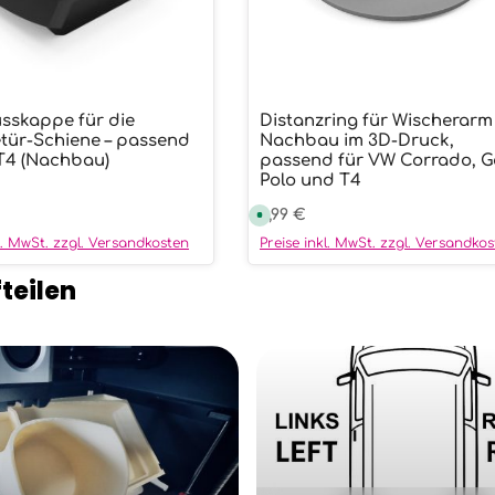
sskappe für die
Distanzring für Wischerarm
wünschten Wert ein oder benutze die
ukt Anzahl: Gib den gewünschten We
Produkt Anzahl:
tür-Schiene – passend
Nachbau im 3D-Druck,
T4 (Nachbau)
passend für VW Corrado, Go
Polo und T4
r Preis:
Regulärer Preis:
3,99 €
S
o
f
kl. MwSt. zzgl. Versandkosten
Preise inkl. MwSt. zzgl. Versandko
o
r
t
teilen
v
e
r
f
ü
g
b
a
r
,
L
i
e
f
e
r