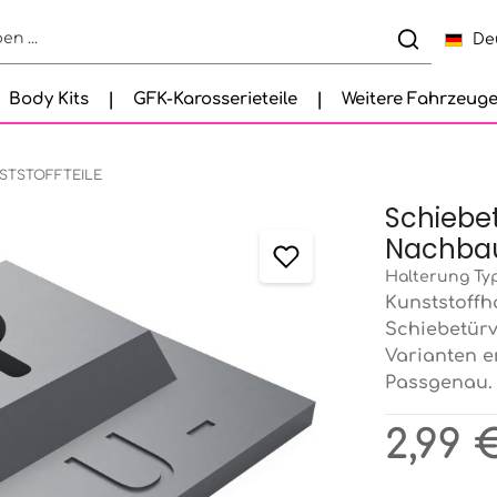
De
Body Kits
GFK-Karosserieteile
Weitere Fahrzeug
STSTOFFTEILE
Schiebe
Nachbau
Halterung Ty
Kunststoffh
Schiebetürv
Varianten e
Passgenau.
Regulärer Pr
2,99 