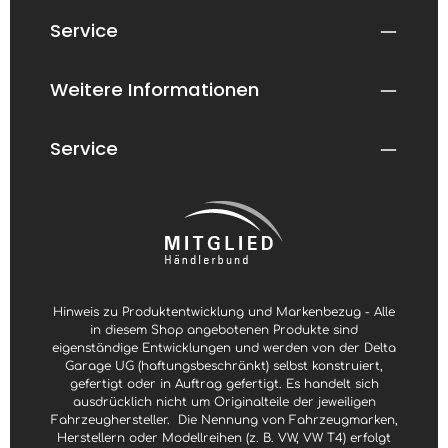
,
,
L
L
Service
i
i
e
e
f
f
e
e
r
r
Weitere Informationen
z
z
e
e
i
i
t
t
:
:
Service
1
1
-
-
3
3
W
W
e
e
r
r
k
k
t
t
a
a
g
g
e
e
Hinweis zu Produktentwicklung und Markenbezug - Alle
in diesem Shop angebotenen Produkte sind
eigenständige Entwicklungen und werden von der Delta
Garage UG (haftungsbeschränkt) selbst konstruiert,
gefertigt oder in Auftrag gefertigt. Es handelt sich
ausdrücklich nicht um Originalteile der jeweiligen
Fahrzeughersteller.
Die Nennung von Fahrzeugmarken,
Herstellern oder Modellreihen (z. B. VW, VW T4) erfolgt