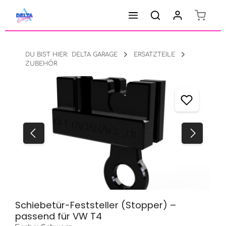
Warenk
Zum Hauptinhalt springen
DU BIST HIER:
DELTA GARAGE
ERSATZTEILE
ZUBEHÖR
Bildergalerie überspringen
Schiebetür-Feststeller (Stopper) –
passend für VW T4