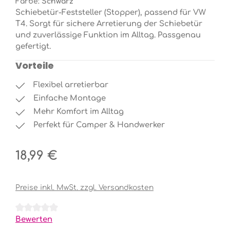
Farbe:
Schwarz
Schiebetür-Feststeller (Stopper), passend für VW
T4. Sorgt für sichere Arretierung der Schiebetür
und zuverlässige Funktion im Alltag. Passgenau
gefertigt.
Vorteile
Flexibel arretierbar
Einfache Montage
Mehr Komfort im Alltag
Perfekt für Camper & Handwerker
Regulärer Preis:
18,99 €
Preise inkl. MwSt. zzgl. Versandkosten
Durchschnittliche Bewertung von 0 von 5 Sternen
Bewerten