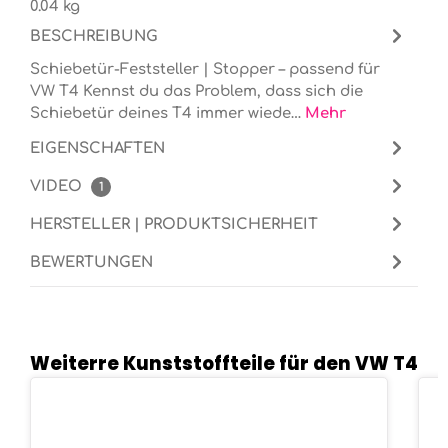
0.04 kg
BESCHREIBUNG
Schiebetür-Feststeller | Stopper – passend für
VW T4 Kennst du das Problem, dass sich die
Schiebetür deines T4 immer wiede…
Mehr
EIGENSCHAFTEN
VIDEO
1
HERSTELLER | PRODUKTSICHERHEIT
BEWERTUNGEN
Weiterre Kunststoffteile für den VW T4
Produktgalerie überspringen