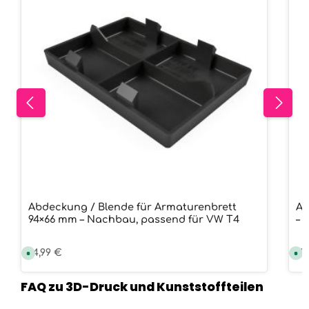
Abdeckung / Blende für Armaturenbrett
Ab
94×66 mm – Nachbau, passend für VW T4
– 
Regulärer Preis:
14,99 €
Re
15
S
S
o
o
f
f
o
o
FAQ zu 3D-Druck und Kunststoffteilen
r
r
t
t
v
v