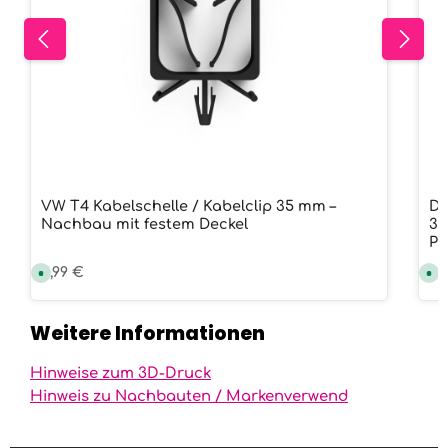
VW T4 Kabelschelle / Kabelclip 35 mm –
Di
Nachbau mit festem Deckel
3D
Po
Regulärer Preis:
5,99 €
Re
3,
S
S
o
o
f
f
o
o
r
r
Weitere Informationen
t
t
v
v
e
e
r
r
Hinweise zum 3D-Druck
f
f
ü
ü
Hinweis zu Nachbauten / Markenverwend
g
g
b
b
a
a
r
r