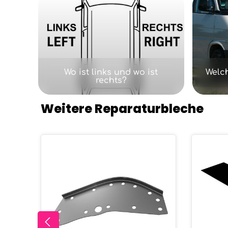
Wo ist links und wo ist
Welc
rechts?
Weitere Reparaturbleche
Produktgalerie überspringen