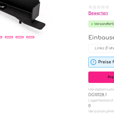
Durchschnit
Bewerten
Versandferti
Einbause
Links (Fah
Preise 
Pre
Herstellernum
DG10128.1
Lagerbestand:
0
Versionsnumm