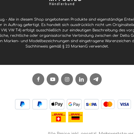
g - Alle in diesem Shop angebotenen Produkte sind eigenständige Ent
er in Auftrag gefertigt. Es handelt sich ausdrücklich nicht um Originaltei
 VW, VW T4) erfolgt ausschließlich zur eindeutigen Beschreibung des vor
ftliche, rechtliche oder organisatorische Verbindung zwischen der Delt
n Marken- und Modellbezeichnungen sind eingetragene Warenzeichen der 
Sachhinweis gemäß § 23 MarkenG verwendet.
Alle Preise inkl. gesetzl. Mehrwertsteuer