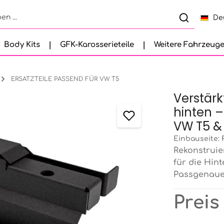
De
Body Kits
GFK-Karosserieteile
Weitere Fahrzeug
ERSATZTEILE PASSEND FÜR VW T5
Verstär
hinten –
VW T5 &
Einbauseite:
Rekonstrui
für die Hin
Passgenaues
Preis