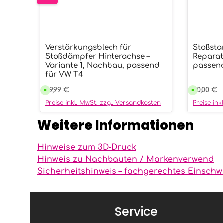
Verstärkungsblech für
Stoßsta
Produkt Anzahl: Gib den ge
Prod
Stoßdämpfer Hinterachse –
Reparat
Variante 1, Nachbau, passend
passend
für VW T4
Regulärer Preis:
79,99 €
Reguläre
70,00 €
V
V
e
e
r
r
Preise inkl. MwSt. zzgl. Versandkosten
Preise in
s
s
a
a
n
n
Weitere Informationen
d
d
f
f
e
e
r
r
Hinweise zum 3D-Druck
t
t
i
i
Hinweis zu Nachbauten / Markenverwend
g
g
i
i
Sicherheitshinweis – fachgerechtes Einschw
n
n
9
9
9
9
T
T
a
a
g
g
Service
e
e
n
n
,
,