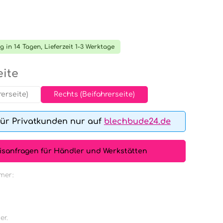
tliche Bewertung von 0 von 5 Sternen
g in 14 Tagen, Lieferzeit 1-3 Werktage
auswählen
ite
rerseite)
Rechts (Beifahrerseite)
für Privatkunden nur auf
blechbude24.de
isanfragen für Händler und Werkstätten
mer:
er.