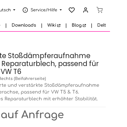
Warenkorb e
utsch
Service/Hilfe
e
Downloads
Wiki
Blog
Delta Garage
kte Stoßdämpferaufnahme
 Reparaturblech, passend für
 VW T6
Rechts (Beifahrerseite)
erte und verstärkte Stoßdämpferaufnahme
terachse, passend für VW T5 & T6.
 Reparaturblech mit erhöhter Stabilität.
 auf Anfrage