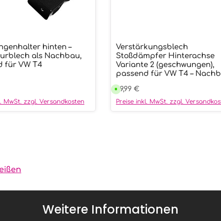
ngenhalter hinten –
Verstärkungsblech
wünschten Wert ein oder benutze die
ukt Anzahl: Gib den gewünschten We
Produkt Anzahl:
urblech als Nachbau,
Stoßdämpfer Hinterachse
 für VW T4
Variante 2 (geschwungen),
passend für VW T4 – Nach
r Preis:
Regulärer Preis:
79,99 €
V
e
r
kl. MwSt. zzgl. Versandkosten
Preise inkl. MwSt. zzgl. Versandko
s
a
n
d
f
e
r
t
i
g
i
eißen
n
9
9
T
a
g
Weitere Informationen
e
n
,