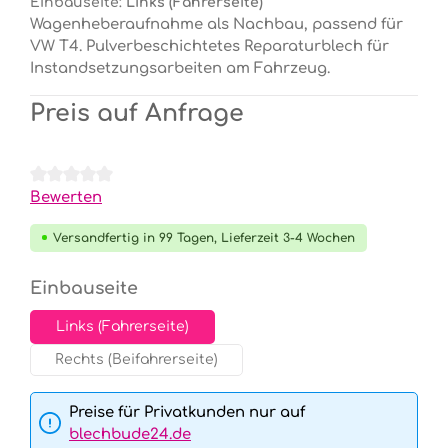
Einbauseite:
Links (Fahrerseite)
Wagenheberaufnahme als Nachbau, passend für
VW T4. Pulverbeschichtetes Reparaturblech für
Instandsetzungsarbeiten am Fahrzeug.
Preis auf Anfrage
Durchschnittliche Bewertung von 0 von 5 Sternen
Bewerten
Versandfertig in 99 Tagen, Lieferzeit 3-4 Wochen
auswählen
Einbauseite
Links (Fahrerseite)
Rechts (Beifahrerseite)
Preise für Privatkunden nur auf
blechbude24.de