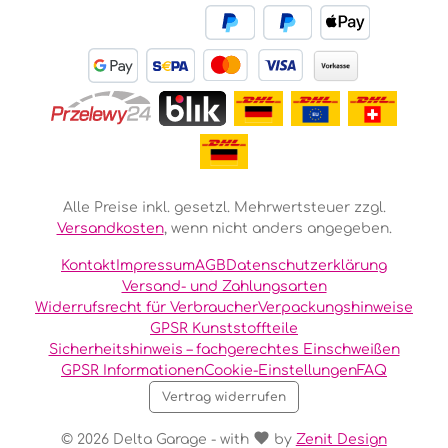
Alle Preise inkl. gesetzl. Mehrwertsteuer zzgl.
Versandkosten
, wenn nicht anders angegeben.
Kontakt
Impressum
AGB
Datenschutzerklärung
Versand- und Zahlungsarten
Widerrufsrecht für Verbraucher
Verpackungshinweise
GPSR Kunststoffteile
Sicherheitshinweis – fachgerechtes Einschweißen
GPSR Informationen
Cookie-Einstellungen
FAQ
Vertrag widerrufen
© 2026 Delta Garage - with
by
Zenit Design