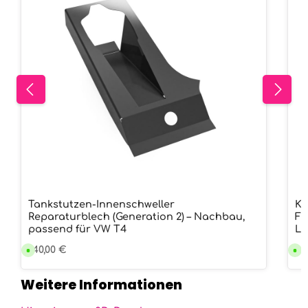
Tankstutzen-Innenschweller
Ko
Reparaturblech (Generation 2) – Nachbau,
Fa
passend für VW T4
Li
Regulärer Preis:
140,00 €
Re
44
V
V
e
e
r
r
s
s
Weitere Informationen
a
a
n
n
d
d