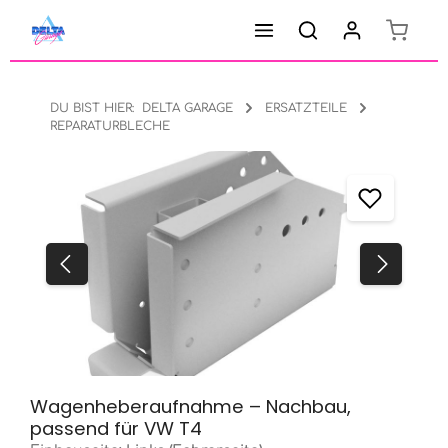
Warenk
Zum Hauptinhalt springen
DU BIST HIER:
DELTA GARAGE
ERSATZTEILE
REPARATURBLECHE
Bildergalerie überspringen
Wagenheberaufnahme – Nachbau,
passend für VW T4