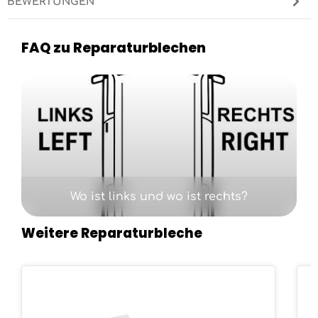
BEWERTUNGEN
FAQ zu Reparaturblechen
Kategoriegalerie überspringen
Wo ist links und wo ist rechts?
Weitere Reparaturbleche
Produktgalerie überspringen