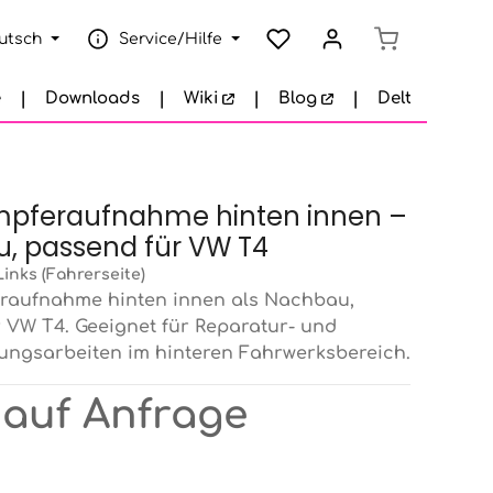
Warenkorb e
utsch
Service/Hilfe
e
Downloads
Wiki
Blog
Delta Garage
pferaufnahme hinten innen –
, passend für VW T4
Links (Fahrerseite)
raufnahme hinten innen als Nachbau,
 VW T4. Geeignet für Reparatur- und
ungsarbeiten im hinteren Fahrwerksbereich.
 auf Anfrage