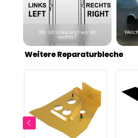
Wo ist links und wo ist
Welc
rechts?
Weitere Reparaturbleche
Produktgalerie überspringen