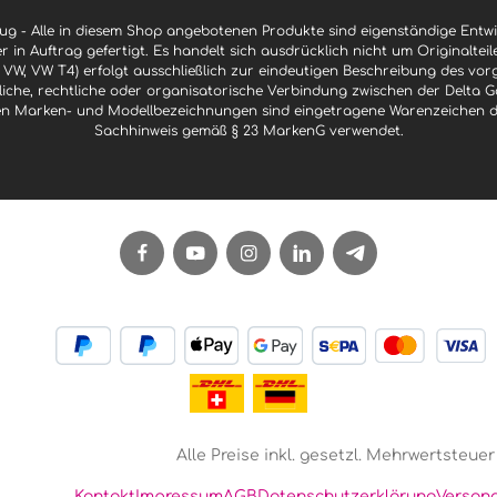
g - Alle in diesem Shop angebotenen Produkte sind eigenständige Ent
er in Auftrag gefertigt. Es handelt sich ausdrücklich nicht um Originaltei
 VW, VW T4) erfolgt ausschließlich zur eindeutigen Beschreibung des vor
ftliche, rechtliche oder organisatorische Verbindung zwischen der Delt
n Marken- und Modellbezeichnungen sind eingetragene Warenzeichen der 
Sachhinweis gemäß § 23 MarkenG verwendet.
Alle Preise inkl. gesetzl. Mehrwertsteuer
Kontakt
Impressum
AGB
Datenschutzerklärung
Versan