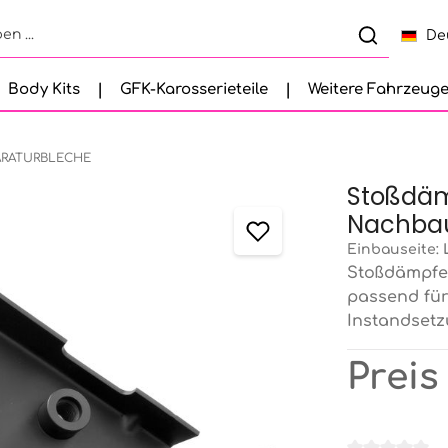
De
Body Kits
GFK-Karosserieteile
Weitere Fahrzeug
ARATURBLECHE
Stoßdäm
Nachbau
Einbauseite:
Stoßdämpfe
passend für
Instandsetz
Preis