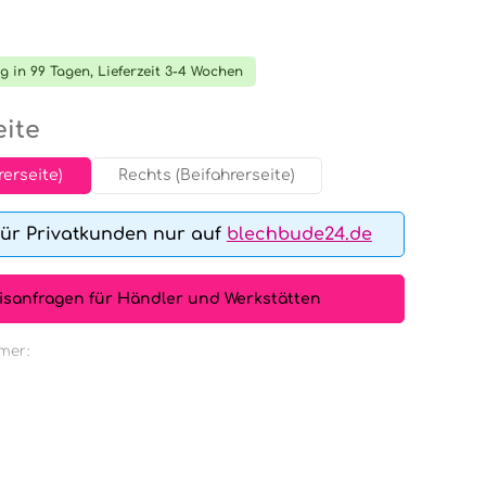
tliche Bewertung von 0 von 5 Sternen
g in 99 Tagen, Lieferzeit 3-4 Wochen
auswählen
ite
rerseite)
Rechts (Beifahrerseite)
für Privatkunden nur auf
blechbude24.de
isanfragen für Händler und Werkstätten
mer: