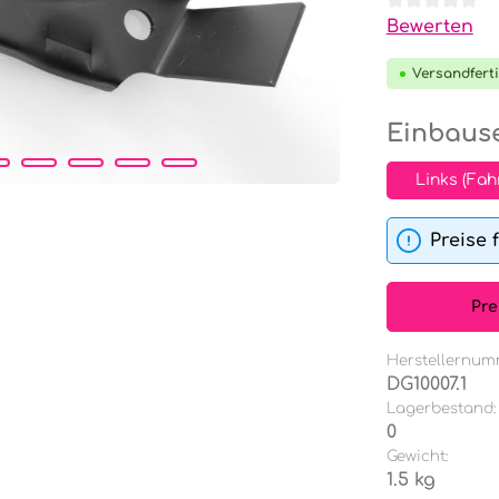
Durchschnit
Bewerten
Versandferti
Einbause
Links (Fah
Preise 
Pre
Herstellernum
DG10007.1
Lagerbestand:
0
Gewicht:
1.5 kg