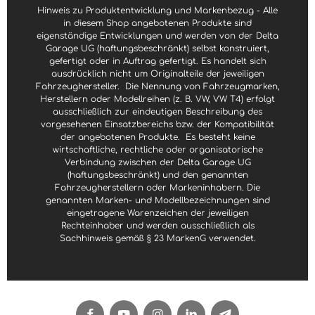
e
e
Hinweis zu Produktentwicklung und Markenbezug - Alle
n
n
in diesem Shop angebotenen Produkte sind
eigenständige Entwicklungen und werden von der Delta
Garage UG (haftungsbeschränkt) selbst konstruiert,
gefertigt oder in Auftrag gefertigt. Es handelt sich
ausdrücklich nicht um Originalteile der jeweiligen
Fahrzeughersteller.
Die Nennung von Fahrzeugmarken,
Herstellern oder Modellreihen (z. B. VW, VW T4) erfolgt
ausschließlich zur eindeutigen Beschreibung des
vorgesehenen Einsatzbereichs bzw. der Kompatibilität
der angebotenen Produkte.
Es besteht keine
wirtschaftliche, rechtliche oder organisatorische
Verbindung zwischen der Delta Garage UG
(haftungsbeschränkt) und den genannten
Fahrzeugherstellern oder Markeninhabern. Die
genannten Marken- und Modellbezeichnungen sind
eingetragene Warenzeichen der jeweiligen
Rechteinhaber und werden ausschließlich als
Sachhinweis gemäß § 23 MarkenG verwendet.