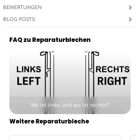
BEWERTUNGEN
BLOG POSTS
FAQ zu Reparaturblechen
Kategoriegalerie überspringen
Wo ist links und wo ist rechts?
Weitere Reparaturbleche
Produktgalerie überspringen