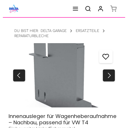
Warenk
Zum Hauptinhalt springen
DU BIST HIER:
DELTA GARAGE
ERSATZTEILE
REPARATURBLECHE
Bildergalerie überspringen
Innenausleger für Wagenheberaufnahme
– Nachbau, passend für VW T4