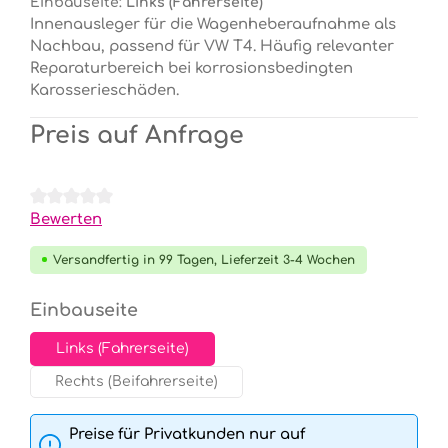
Einbauseite:
Links (Fahrerseite)
Innenausleger für die Wagenheberaufnahme als
Nachbau, passend für VW T4. Häufig relevanter
Reparaturbereich bei korrosionsbedingten
Karosserieschäden.
Preis auf Anfrage
Durchschnittliche Bewertung von 0 von 5 Sternen
Bewerten
Versandfertig in 99 Tagen, Lieferzeit 3-4 Wochen
auswählen
Einbauseite
Links (Fahrerseite)
Rechts (Beifahrerseite)
Preise für Privatkunden nur auf