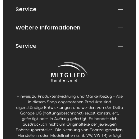
9
9
9
9
Service
T
T
a
a
g
g
e
e
n
n
Weitere Informationen
,
,
L
L
i
i
e
e
f
f
Service
e
e
r
r
z
z
e
e
i
i
t
t
3
3
-
-
4
4
W
W
o
o
c
c
h
h
e
e
Hinweis zu Produktentwicklung und Markenbezug - Alle
n
n
in diesem Shop angebotenen Produkte sind
eigenständige Entwicklungen und werden von der Delta
Garage UG (haftungsbeschränkt) selbst konstruiert,
gefertigt oder in Auftrag gefertigt. Es handelt sich
ausdrücklich nicht um Originalteile der jeweiligen
Fahrzeughersteller.
Die Nennung von Fahrzeugmarken,
Herstellern oder Modellreihen (z. B. VW, VW T4) erfolgt