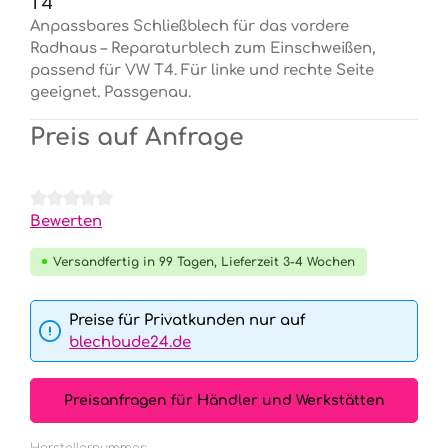
T4
Anpassbares Schließblech für das vordere
Radhaus – Reparaturblech zum Einschweißen,
passend für VW T4. Für linke und rechte Seite
geeignet. Passgenau.
Preis auf Anfrage
Durchschnittliche Bewertung von 0 von 5 Sternen
Bewerten
Versandfertig in 99 Tagen, Lieferzeit 3-4 Wochen
Preise für Privatkunden nur auf
blechbude24.de
Preisanfragen für Händler und Werkstätten
Herstellernummer: