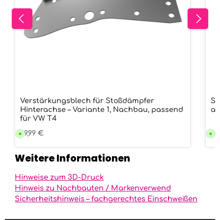
Verstärkungsblech für Stoßdämpfer
St
Hinterachse – Variante 1, Nachbau, passend
al
für VW T4
Regulärer Preis:
79,99 €
Re
70
V
V
e
e
r
r
s
s
Weitere Informationen
a
a
n
n
d
d
f
f
Hinweise zum 3D-Druck
e
e
r
r
Hinweis zu Nachbauten / Markenverwend
t
t
Sicherheitshinweis – fachgerechtes Einschweißen
i
i
g
g
i
i
n
n