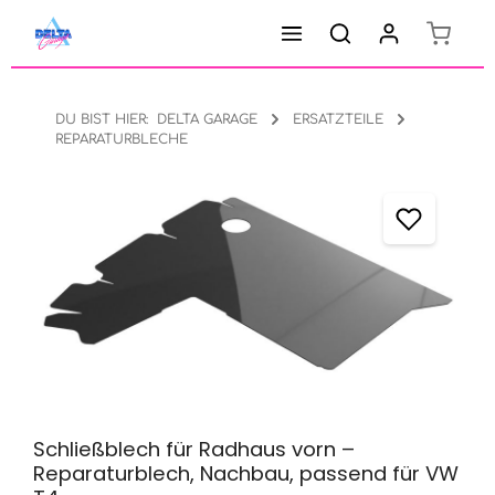
Warenk
Zum Hauptinhalt springen
DU BIST HIER:
DELTA GARAGE
ERSATZTEILE
REPARATURBLECHE
Bildergalerie überspringen
Schließblech für Radhaus vorn –
Reparaturblech, Nachbau, passend für VW