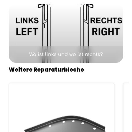
Kategoriegalerie überspringen
Wo ist links und wo ist rechts?
Weitere Reparaturbleche
Produktgalerie überspringen