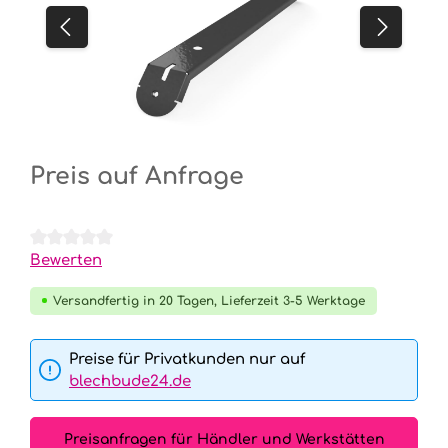
Preis auf Anfrage
Durchschnittliche Bewertung von 0 von 5 Sternen
Bewerten
Versandfertig in 20 Tagen, Lieferzeit 3-5 Werktage
Preise für Privatkunden nur auf
blechbude24.de
Preisanfragen für Händler und Werkstätten