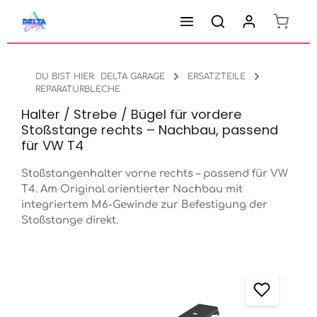
Warenk
Zum Hauptinhalt springen
DU BIST HIER:
DELTA GARAGE
ERSATZTEILE
REPARATURBLECHE
Halter / Strebe / Bügel für vordere
Stoßstange rechts – Nachbau, passend
für VW T4
Stoßstangenhalter vorne rechts – passend für VW
T4. Am Original orientierter Nachbau mit
integriertem M6-Gewinde zur Befestigung der
Stoßstange direkt.
Bildergalerie überspringen