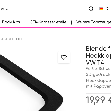
De
Body Kits
GFK-Karosserieteile
Weitere Fahrzeug
STSTOFFTEILE
Blende f
Heckkla
VW T4
Farbe:
Schwa
3D-gedruckt
Heckklappe,
mit Pappver
Regulärer Pr
19,99