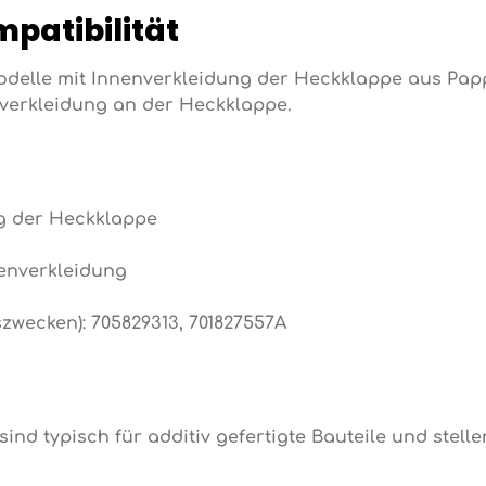
mpatibilität
Modelle mit Innenverkleidung der Heckklappe aus Pap
fverkleidung an der Heckklappe.
g der Heckklappe
enverkleidung
wecken): 705829313, 701827557A
nd typisch für additiv gefertigte Bauteile und stell