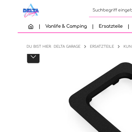
Zum Hauptinhalt springen
Zur Suche springen
Zur Hauptnavigation springen
Vanlife & Camping
Ersatzteile
DU BIST HIER:
DELTA GARAGE
ERSATZTEILE
KUN
Bildergalerie überspringen