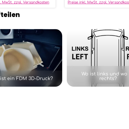
f
kl. MwSt. zzgl. Versandkosten
Preise inkl. MwSt. zzgl. Versandko
o
r
t
teilen
v
e
r
f
ü
g
b
a
r
,
L
i
e
f
e
r
z
Wo ist links und wo 
e
i
ist ein FDM 3D-Druck?
rechts?
t
:
1
-
3
W
e
r
k
t
a
g
e