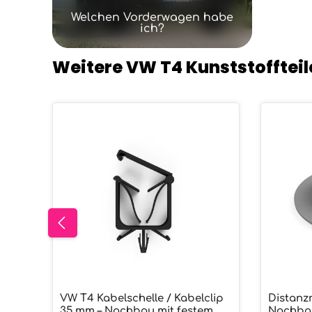
Welchen Vorderwagen habe
ich?
Weitere VW T4 Kunststoffteil
Produktgalerie überspringen
VW T4 Kabelschelle / Kabelclip
Distanzr
Produkt Anzahl: Gib den gew
Prod
35 mm – Nachbau mit festem
Nachbau