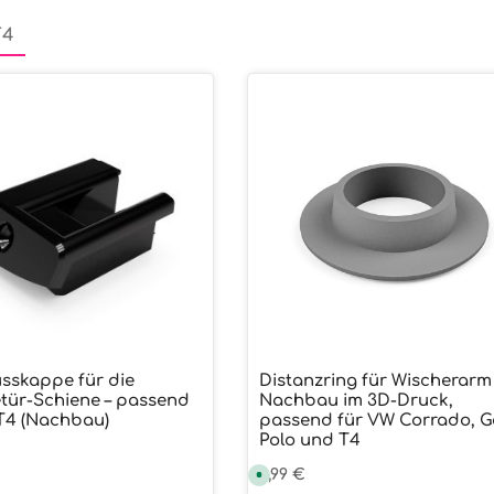
T4
sskappe für die
Distanzring für Wischerarm
wünschten Wert ein oder benutze die
ukt Anzahl: Gib den gewünschten We
Produkt Anzahl:
tür-Schiene – passend
Nachbau im 3D-Druck,
T4 (Nachbau)
passend für VW Corrado, Go
Polo und T4
r Preis:
Regulärer Preis:
3,99 €
S
o