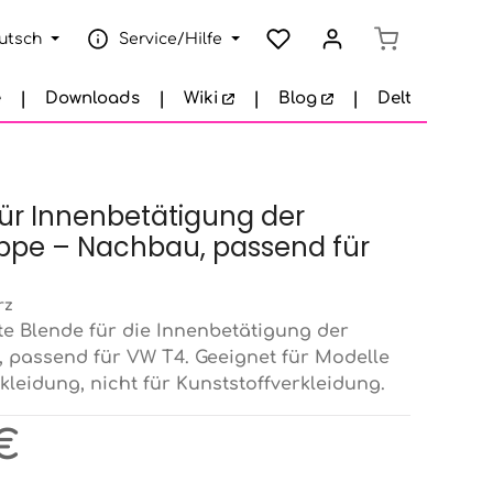
Warenkorb e
utsch
Service/Hilfe
e
Downloads
Wiki
Blog
Delta Garage
ür Innenbetätigung der
ppe – Nachbau, passend für
rz
e Blende für die Innenbetätigung der
 passend für VW T4. Geeignet für Modelle
kleidung, nicht für Kunststoffverkleidung.
eis:
 €