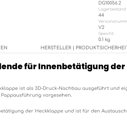
DG10056.2
Lagerbestand:
44
Versionsnumm
V2
Gewicht:
0.1 kg
TEN
HERSTELLER | PRODUKTSICHERHEI
lende für Innenbetätigung de
kklappe ist als 3D-Druck-Nachbau ausgeführt und eig
in Pappausführung vorgesehen.
betätigung der Heckklappe und ist für den Austaus