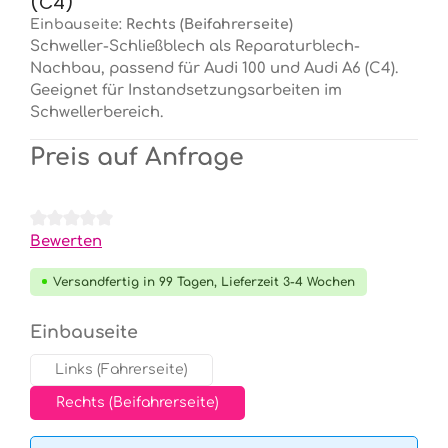
(C4)
Einbauseite:
Rechts (Beifahrerseite)
Schweller-Schließblech als Reparaturblech-
Nachbau, passend für Audi 100 und Audi A6 (C4).
Geeignet für Instandsetzungsarbeiten im
Schwellerbereich.
Preis auf Anfrage
Durchschnittliche Bewertung von 0 von 5 Sternen
Bewerten
Versandfertig in 99 Tagen, Lieferzeit 3-4 Wochen
auswählen
Einbauseite
Links (Fahrerseite)
Rechts (Beifahrerseite)