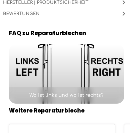
HERSTELLER | PRODUKTSICHERHEIT
BEWERTUNGEN
FAQ zu Reparaturblechen
Kategoriegalerie überspringen
Wo ist links und wo ist rechts?
Weitere Reparaturbleche
Produktgalerie überspringen