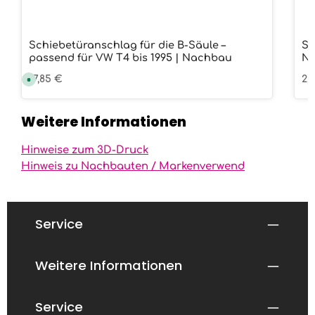
Schiebetüranschlag für die B-Säule –
Sc
passend für VW T4 bis 1995 | Nachbau
Na
Regulärer Preis:
17,85 €
Re
2,
S
o
f
o
r
Weitere Informationen
t
v
e
r
Hinweise zum 3D-Druck
f
ü
Hinweis zu Nachbauten / Markenverwend
g
b
a
r
,
L
Service
i
e
f
e
r
Weitere Informationen
z
e
i
t
:
Service
1