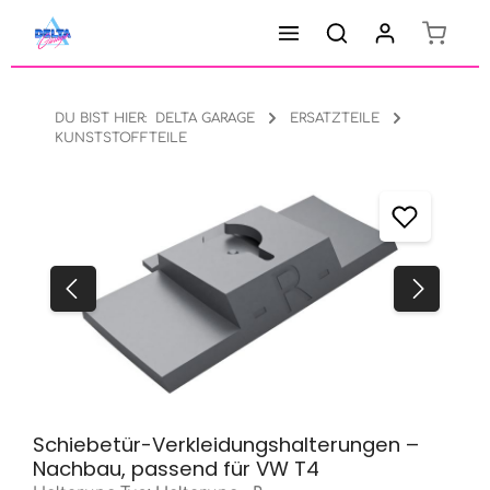
Warenk
Zum Hauptinhalt springen
DU BIST HIER:
DELTA GARAGE
ERSATZTEILE
KUNSTSTOFFTEILE
Bildergalerie überspringen
Schiebetür-Verkleidungshalterungen –
Nachbau, passend für VW T4