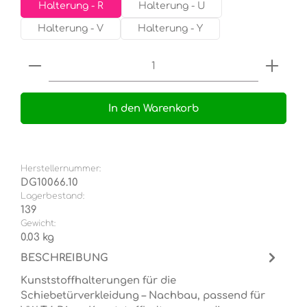
Halterung - R
Halterung - U
Halterung - V
Halterung - Y
Produkt Anzahl: Gib den gewünschten Wert e
In den Warenkorb
Herstellernummer:
DG10066.10
Lagerbestand:
139
Gewicht:
0.03 kg
BESCHREIBUNG
Kunststoffhalterungen für die
Schiebetürverkleidung – Nachbau, passend für