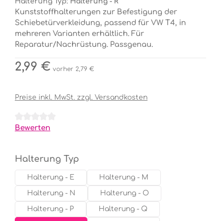
Halterung Typ:
Halterung - R
Kunststoffhalterungen zur Befestigung der
Schiebetürverkleidung, passend für VW T4, in
mehreren Varianten erhältlich. Für
Reparatur/Nachrüstung. Passgenau.
Regulärer Preis:
2,99 €
vorher 2,79 €
Preise inkl. MwSt. zzgl. Versandkosten
Durchschnittliche Bewertung von 0 von 5 Sternen
Bewerten
auswählen
Halterung Typ
Halterung - E
Halterung - M
Halterung - N
Halterung - O
Halterung - P
Halterung - Q