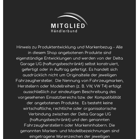
-
3
W
e
r
k
t
a
g
e
Hinweis zu Produktentwicklung und Markenbezug - Alle
in diesem Shop angebotenen Produkte sind
eigenständige Entwicklungen und werden von der Delta
Garage UG (haftungsbeschränkt) selbst konstruiert,
gefertigt oder in Auftrag gefertigt. Es handelt sich
ausdrücklich nicht um Originalteile der jeweiligen
Fahrzeughersteller.
Die Nennung von Fahrzeugmarken,
Herstellern oder Modellreihen (z. B. VW, VW T4) erfolgt
ausschließlich zur eindeutigen Beschreibung des
vorgesehenen Einsatzbereichs bzw. der Kompatibilität
der angebotenen Produkte.
Es besteht keine
wirtschaftliche, rechtliche oder organisatorische
Verbindung zwischen der Delta Garage UG
(haftungsbeschränkt) und den genannten
Fahrzeugherstellern oder Markeninhabern. Die
genannten Marken- und Modellbezeichnungen sind
eingetragene Warenzeichen der jeweiligen