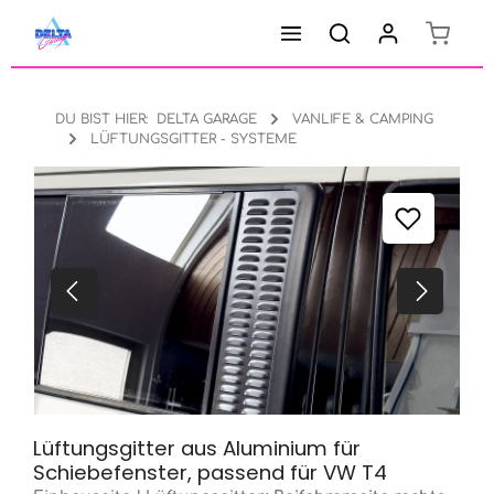
Warenk
Zum Hauptinhalt springen
DU BIST HIER:
DELTA GARAGE
VANLIFE & CAMPING
LÜFTUNGSGITTER - SYSTEME
Bildergalerie überspringen
Lüftungsgitter aus Aluminium für
Schiebefenster, passend für VW T4