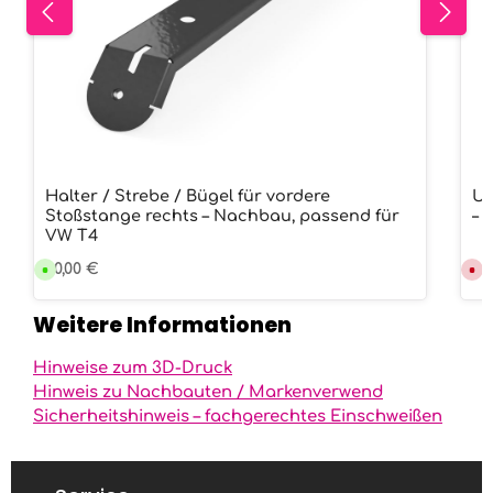
i
t
:
1
-
3
W
e
r
k
t
a
g
e
Halter / Strebe / Bügel für vordere
Un
Stoßstange rechts – Nachbau, passend für
– 
VW T4
Regulärer Preis:
30,00 €
Ve
47
V
D
e
e
r
r
s
z
Weitere Informationen
a
e
n
i
d
t
f
n
Hinweise zum 3D-Druck
e
i
r
c
Hinweis zu Nachbauten / Markenverwend
t
h
Sicherheitshinweis – fachgerechtes Einschweißen
i
t
g
v
i
e
n
r
2
f
0
ü