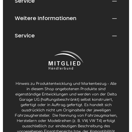
Service
T
g
a
b
g
a
e
r
n
Weitere Informationen
,
L
i
e
f
Service
e
r
z
e
i
t
3
-
5
W
e
r
k
t
Hinweis zu Produktentwicklung und Markenbezug - Alle
a
g
in diesem Shop angebotenen Produkte sind
e
eigenständige Entwicklungen und werden von der Delta
Garage UG (haftungsbeschränkt) selbst konstruiert,
gefertigt oder in Auftrag gefertigt. Es handelt sich
ausdrücklich nicht um Originalteile der jeweiligen
Fahrzeughersteller.
Die Nennung von Fahrzeugmarken,
Herstellern oder Modellreihen (z. B. VW, VW T4) erfolgt
ausschließlich zur eindeutigen Beschreibung des
vorgesehenen Einsatzbereichs bzw. der Kompatibilität