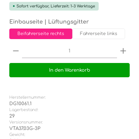
Sofort verfügbar, Lieferzeit: 1-3 Werktage
auswählen
Einbauseite | Lüftungsgitter
Beifahrerseite rechts
Fahrerseite links
Produkt Anzahl: Gib den gewünschten Wert e
In den Warenkorb
Herstellernummer:
DG10061.1
Lagerbestand:
29
Versionsnummer.
VTA37.03G-3P
Gewicht: