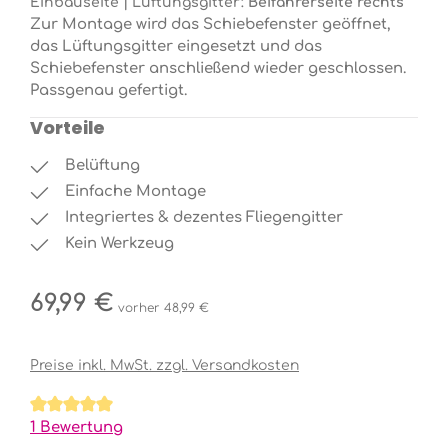
Einbauseite | Lüftungsgitter:
Beifahrerseite rechts
Zur Montage wird das Schiebefenster geöffnet,
das Lüftungsgitter eingesetzt und das
Schiebefenster anschließend wieder geschlossen.
Passgenau gefertigt.
Vorteile
Belüftung
Einfache Montage
Integriertes & dezentes Fliegengitter
Kein Werkzeug
Regulärer Preis:
69,99 €
vorher 48,99 €
Preise inkl. MwSt. zzgl. Versandkosten
Durchschnittliche Bewertung von 5 von 5 Sternen
1 Bewertung