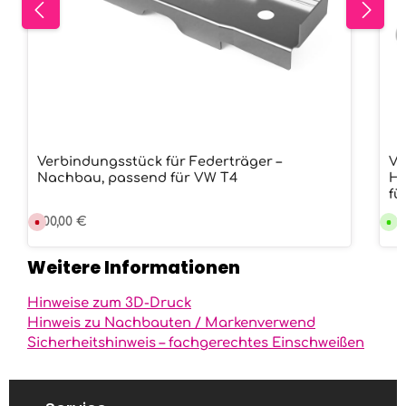
i
t
:
1
-
3
W
e
r
k
t
a
g
e
Verbindungsstück für Federträger –
Ve
Nachbau, passend für VW T4
Hi
fü
Regulärer Preis:
100,00 €
Re
79
D
V
e
e
r
r
z
s
Weitere Informationen
e
a
i
n
t
d
n
f
Hinweise zum 3D-Druck
i
e
c
r
Hinweis zu Nachbauten / Markenverwend
h
t
Sicherheitshinweis – fachgerechtes Einschweißen
t
i
v
g
e
i
r
n
f
9
ü
9