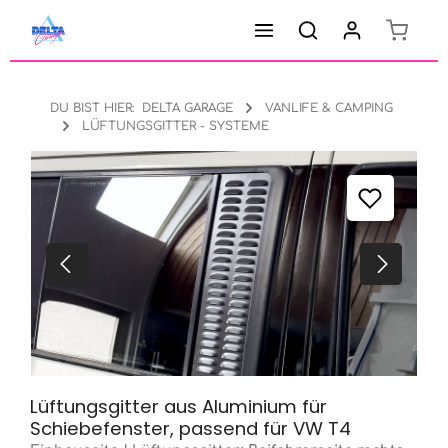
Warenk
Zum Hauptinhalt springen
DU BIST HIER:
DELTA GARAGE
VANLIFE & CAMPING
LÜFTUNGSGITTER - SYSTEME
Bildergalerie überspringen
Lüftungsgitter aus Aluminium für
Schiebefenster, passend für VW T4