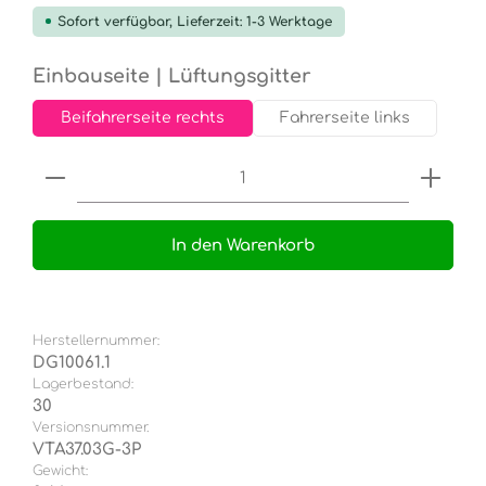
Sofort verfügbar, Lieferzeit: 1-3 Werktage
auswählen
Einbauseite | Lüftungsgitter
Beifahrerseite rechts
Fahrerseite links
Produkt Anzahl: Gib den gewünschten Wert e
In den Warenkorb
Herstellernummer:
DG10061.1
Lagerbestand:
30
Versionsnummer.
VTA37.03G-3P
Gewicht: