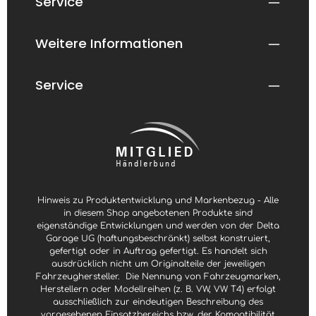
Service
g
T
b
a
a
g
r
e
n
Weitere Informationen
,
L
i
e
f
Service
e
r
z
e
i
t
3
-
4
W
o
c
h
e
Hinweis zu Produktentwicklung und Markenbezug - Alle
n
in diesem Shop angebotenen Produkte sind
eigenständige Entwicklungen und werden von der Delta
Garage UG (haftungsbeschränkt) selbst konstruiert,
gefertigt oder in Auftrag gefertigt. Es handelt sich
ausdrücklich nicht um Originalteile der jeweiligen
Fahrzeughersteller.
Die Nennung von Fahrzeugmarken,
Herstellern oder Modellreihen (z. B. VW, VW T4) erfolgt
ausschließlich zur eindeutigen Beschreibung des
vorgesehenen Einsatzbereichs bzw. der Kompatibilität