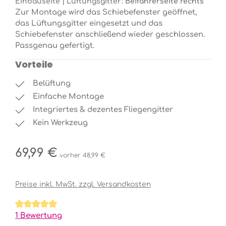
Einbauseite | Lüftungsgitter:
Beifahrerseite rechts
Zur Montage wird das Schiebefenster geöffnet,
das Lüftungsgitter eingesetzt und das
Schiebefenster anschließend wieder geschlossen.
Passgenau gefertigt.
Vorteile
Belüftung
Einfache Montage
Integriertes & dezentes Fliegengitter
Kein Werkzeug
Regulärer Preis:
69,99 €
vorher 48,99 €
Preise inkl. MwSt. zzgl. Versandkosten
Durchschnittliche Bewertung von 5 von 5 Sternen
1 Bewertung