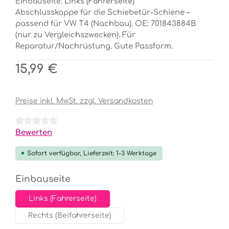
Einbauseite:
Links (Fahrerseite)
Abschlusskappe für die Schiebetür-Schiene –
passend für VW T4 (Nachbau). OE: 701843884B
(nur zu Vergleichszwecken). Für
Reparatur/Nachrüstung. Gute Passform.
Regulärer Preis:
15,99 €
Preise inkl. MwSt. zzgl. Versandkosten
Durchschnittliche Bewertung von 0 von 5 Sternen
Bewerten
Sofort verfügbar, Lieferzeit: 1-3 Werktage
auswählen
Einbauseite
Links (Fahrerseite)
Rechts (Beifahrerseite)