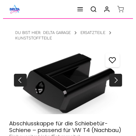
Warenk
Zum Hauptinhalt springen
DU BIST HIER:
DELTA GARAGE
ERSATZTEILE
KUNSTSTOFFTEILE
Bildergalerie überspringen
Abschlusskappe für die Schiebetür-
Schiene – passend für VW T4 (Nachbau)