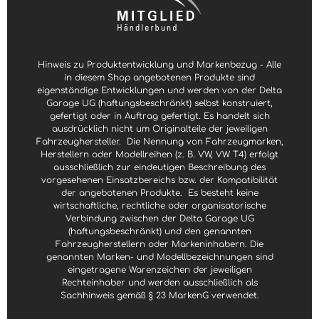
k
k
t
t
a
a
g
g
e
e
Hinweis zu Produktentwicklung und Markenbezug - Alle
in diesem Shop angebotenen Produkte sind
eigenständige Entwicklungen und werden von der Delta
Garage UG (haftungsbeschränkt) selbst konstruiert,
gefertigt oder in Auftrag gefertigt. Es handelt sich
ausdrücklich nicht um Originalteile der jeweiligen
Fahrzeughersteller.
Die Nennung von Fahrzeugmarken,
Herstellern oder Modellreihen (z. B. VW, VW T4) erfolgt
ausschließlich zur eindeutigen Beschreibung des
vorgesehenen Einsatzbereichs bzw. der Kompatibilität
der angebotenen Produkte.
Es besteht keine
wirtschaftliche, rechtliche oder organisatorische
Verbindung zwischen der Delta Garage UG
(haftungsbeschränkt) und den genannten
Fahrzeugherstellern oder Markeninhabern. Die
genannten Marken- und Modellbezeichnungen sind
eingetragene Warenzeichen der jeweiligen
Rechteinhaber und werden ausschließlich als
Sachhinweis gemäß § 23 MarkenG verwendet.