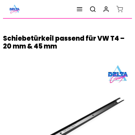
Warenk
Zum Hauptinhalt springen
Schiebetürkeil passend für VW T4 –
20 mm & 45 mm