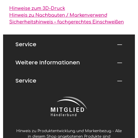
t
d
n
f
Hinweise zum 3D-Druck
i
e
c
r
Hinweis zu Nachbauten / Markenverwend
h
t
Sicherheitshinweis – fachgerechtes Einschweißen
t
i
v
g
e
i
r
n
f
9
ü
9
Service
g
T
b
a
a
g
r
e
n
Weitere Informationen
,
L
i
e
f
Service
e
r
z
e
i
t
3
-
4
W
o
c
h
e
Hinweis zu Produktentwicklung und Markenbezug - Alle
n
in diesem Shop angebotenen Produkte sind