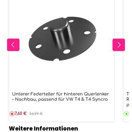
Unterer Federteller für hinteren Querlenker
Ta
– Nachbau, passend für VW T4 & T4 Syncro
Re
pa
Verkaufspreis:
47,60 €
Regulärer Preis:
Re
14
D
56,99 €
V
e
e
r
r
z
s
Weitere Informationen
e
a
i
n