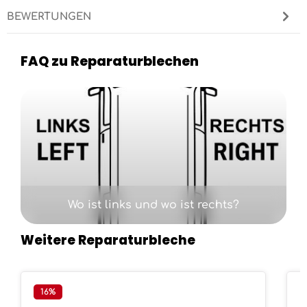
BEWERTUNGEN
FAQ zu Reparaturblechen
Kategoriegalerie überspringen
Wo ist links und wo ist rechts?
Weitere Reparaturbleche
Produktgalerie überspringen
16
%