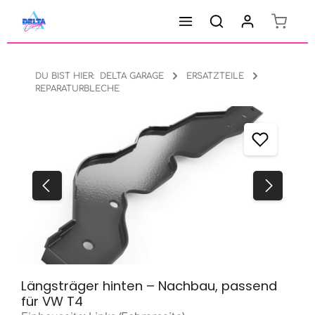
Warenk
Zum Hauptinhalt springen
DU BIST HIER:
DELTA GARAGE
ERSATZTEILE
REPARATURBLECHE
Bildergalerie überspringen
Längsträger hinten – Nachbau, passend
für VW T4