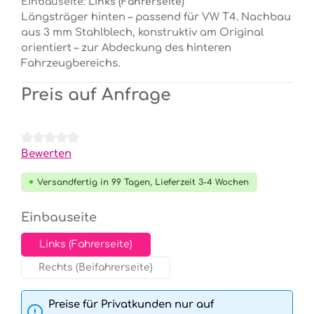
Einbauseite:
Links (Fahrerseite)
Längsträger hinten – passend für VW T4. Nachbau
aus 3 mm Stahlblech, konstruktiv am Original
orientiert – zur Abdeckung des hinteren
Fahrzeugbereichs.
Preis auf Anfrage
Durchschnittliche Bewertung von 0 von 5 Sternen
Bewerten
Versandfertig in 99 Tagen, Lieferzeit 3-4 Wochen
auswählen
Einbauseite
Links (Fahrerseite)
Rechts (Beifahrerseite)
Preise für Privatkunden nur auf