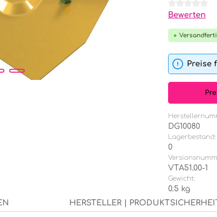
Durchschnit
Bewerten
Versandferti
Preise 
Pre
Herstellernum
DG10080
Lagerbestand:
0
Versionsnumm
VTA51.00-1
Gewicht:
0.5 kg
EN
HERSTELLER | PRODUKTSICHERHEI