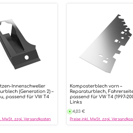
tzen-Innenschweller
Komposterblech vorn –
wünschten Wert ein oder benutze die
ukt Anzahl: Gib den gewünschten We
Produkt Anzahl:
urblech (Generation 2) –
Reparaturblech, Fahrerseite
u, passend für VW T4
passend für VW T4 (1997–200
Links
r Preis:
Regulärer Preis:
44,03 €
V
e
r
kl. MwSt. zzgl. Versandkosten
Preise inkl. MwSt. zzgl. Versandko
s
a
n
d