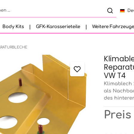
De
Body Kits
GFK-Karosserieteile
Weitere Fahrzeug
ARATURBLECHE
Klimable
Reparat
VW T4
Klimablech 
als Nachbau
des hintere
Preis