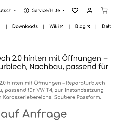
Warenkorb e
utsch
Service/Hilfe
e
Downloads
Wiki
Blog
Delta Garage
ch 2.0 hinten mit Öffnungen –
urblech, Nachbau, passend für
2.0 hinten mit Öffnungen – Reparaturblech
, passend für VW T4, zur Instandsetzung
n Karosseriebereichs. Saubere Passform.
 auf Anfrage