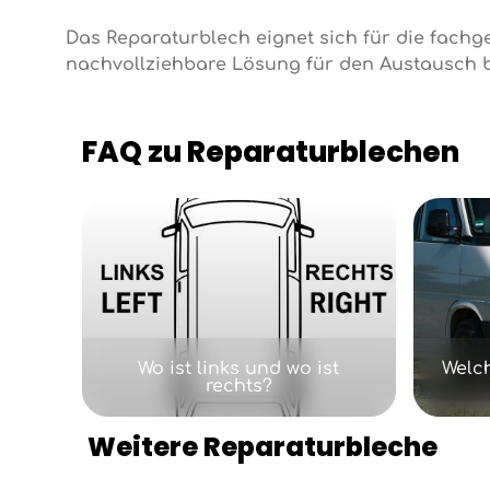
Das Reparaturblech eignet sich für die fachg
nachvollziehbare Lösung für den Austausch b
FAQ zu Reparaturblechen
Kategoriegalerie überspringen
Wo ist links und wo ist
Welc
rechts?
Weitere Reparaturbleche
Produktgalerie überspringen