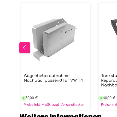
Wagenheberaufnahme –
Tankstu
Produkt Anzahl: Gib den ge
Prod
Nachbau, passend für VW T4
Reparat
Nachba
Regulärer Preis:
180,00 €
Reguläre
140,00 €
V
V
e
e
r
r
Preise inkl. MwSt. zzgl. Versandkosten
Preise in
s
s
a
a
n
n
Weitere Informationen
d
d