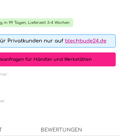
tliche Bewertung von 0 von 5 Sternen
g in 99 Tagen, Lieferzeit 3-4 Wochen
für Privatkunden nur auf
blechbude24.de
isanfragen für Händler und Werkstätten
mer:
er.
T
BEWERTUNGEN