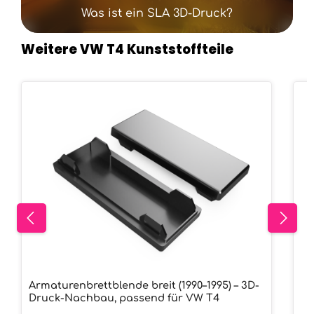
Was ist ein SLA 3D-Druck?
Weitere VW T4 Kunststoffteile
Produktgalerie überspringen
Armaturenbrettblende breit (1990–1995) – 3D-
Druck-Nachbau, passend für VW T4