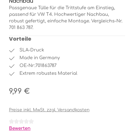
Nachbau
Passgenaue Tülle für die Trittstufe am Einstieg,
passend für VW T4. Hochwertiger Nachbau,
robust gefertigt, einfache Montage. Vergleichs-Nr.
701 863 787.
Vorteile
SLA-Druck
Made in Germany
OE-Nr:701863787
Extrem robustes Material
Regulärer Preis:
9,99 €
Preise inkl. MwSt. zzgl. Versandkosten
Durchschnittliche Bewertung von 0 von 5 Sternen
Bewerten