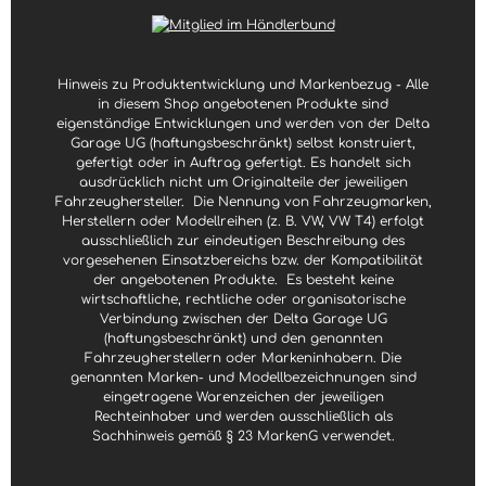
W
W
e
e
r
r
k
k
t
t
a
a
g
g
Hinweis zu Produktentwicklung und Markenbezug - Alle
e
e
in diesem Shop angebotenen Produkte sind
eigenständige Entwicklungen und werden von der Delta
Garage UG (haftungsbeschränkt) selbst konstruiert,
gefertigt oder in Auftrag gefertigt. Es handelt sich
ausdrücklich nicht um Originalteile der jeweiligen
Fahrzeughersteller.
Die Nennung von Fahrzeugmarken,
Herstellern oder Modellreihen (z. B. VW, VW T4) erfolgt
ausschließlich zur eindeutigen Beschreibung des
vorgesehenen Einsatzbereichs bzw. der Kompatibilität
der angebotenen Produkte.
Es besteht keine
wirtschaftliche, rechtliche oder organisatorische
Verbindung zwischen der Delta Garage UG
(haftungsbeschränkt) und den genannten
Fahrzeugherstellern oder Markeninhabern. Die
genannten Marken- und Modellbezeichnungen sind
eingetragene Warenzeichen der jeweiligen
Rechteinhaber und werden ausschließlich als
Sachhinweis gemäß § 23 MarkenG verwendet.