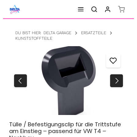
Warenk
Zum Hauptinhalt springen
DU BIST HIER:
DELTA GARAGE
ERSATZTEILE
KUNSTSTOFFTEILE
Bildergalerie überspringen
Tülle / Befestigungsclip für die Trittstufe
am Einstieg – passend für VW T4 –