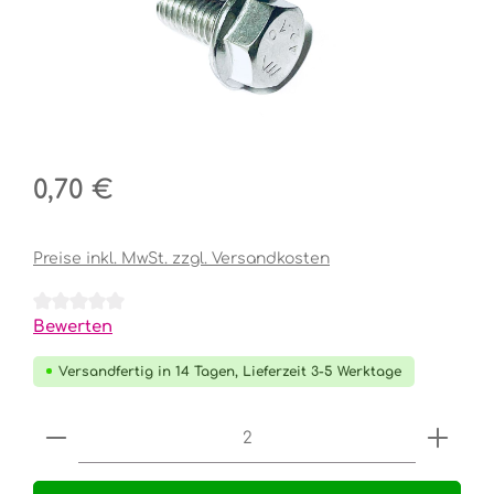
Regulärer Preis:
0,70 €
Preise inkl. MwSt. zzgl. Versandkosten
Durchschnittliche Bewertung von 0 von 5 Sternen
Bewerten
Versandfertig in 14 Tagen, Lieferzeit 3-5 Werktage
Produkt Anzahl: Gib den gewünschten Wert e