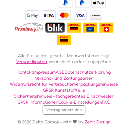
Alle Preise inkl. gesetzl. Mehrwertsteuer zzgl.
Versandkosten
, wenn nicht anders angegeben.
Kontakt
Impressum
AGB
Datenschutzerklärung
Versand- und Zahlungsarten
Widerrufsrecht für Verbraucher
Verpackungshinweise
GPSR Kunststoffteile
Sicherheitshinweis – fachgerechtes Einschweißen
GPSR Informationen
Cookie-Einstellungen
FAQ
Vertrag widerrufen
© 2026 Delta Garage - with
by
Zenit Design