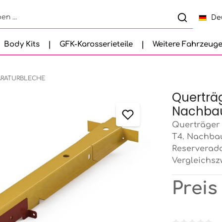
De
Body Kits
GFK-Karosserieteile
Weitere Fahrzeug
ARATURBLECHE
Querträg
Nachbau
Querträger 
T4. Nachbau
Reserverada
Vergleichsz
Preis