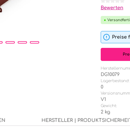
Durchschnit
Bewerten
Versandferti
Preise 
Pre
Herstellernum
DG10079
Lagerbestand:
0
Versionsnumm
V1
Gewicht:
2 kg
EN
HERSTELLER | PRODUKTSICHERHEI