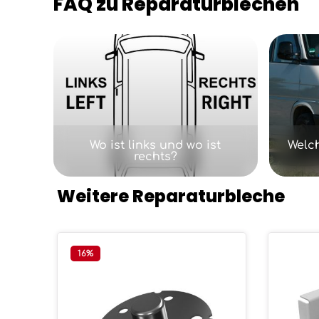
FAQ zu Reparaturblechen
Kategoriegalerie überspringen
Wo ist links und wo ist
Welc
rechts?
Weitere Reparaturbleche
Produktgalerie überspringen
16
%