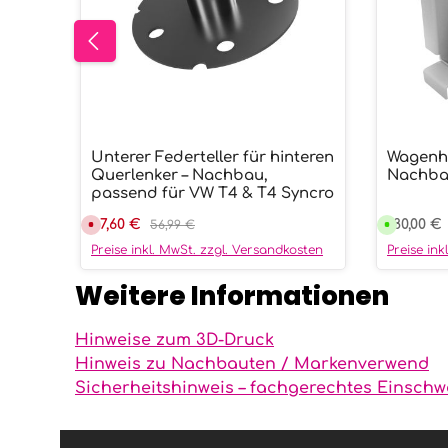
Unterer Federteller für hinteren
Wagenh
Prod
Querlenker – Nachbau,
Nachba
passend für VW T4 & T4 Syncro
Verkaufspreis:
47,60 €
Regulärer Preis:
Reguläre
180,00 €
D
56,99 €
V
e
e
r
r
Preise inkl. MwSt. zzgl. Versandkosten
Preise in
z
s
e
a
i
n
Weitere Informationen
t
d
n
f
i
e
c
r
Hinweise zum 3D-Druck
h
t
t
i
Hinweis zu Nachbauten / Markenverwend
v
g
e
i
Sicherheitshinweis – fachgerechtes Einschw
r
n
f
9
ü
9
g
T
b
a