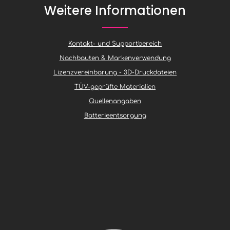
g
Weitere Informationen
e
n
,
L
i
e
Kontakt- und Supportbereich
f
e
r
Nachbauten & Markenverwendung
z
e
Lizenzvereinbarung - 3D-Druckdateien
i
t
TÜV-geprüfte Materialien
3
-
4
Quellenangaben
W
o
Batterieentsorgung
c
h
e
n