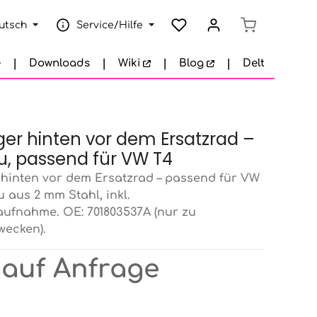
Warenkorb e
utsch
Service/Hilfe
e
Downloads
Wiki
Blog
Delta Garage
er hinten vor dem Ersatzrad –
, passend für VW T4
hinten vor dem Ersatzrad – passend für VW
 aus 2 mm Stahl, inkl.
ufnahme. OE: 701803537A (nur zu
wecken).
 auf Anfrage