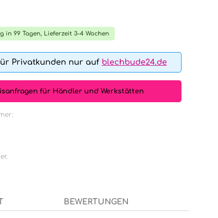
tliche Bewertung von 0 von 5 Sternen
g in 99 Tagen, Lieferzeit 3-4 Wochen
für Privatkunden nur auf
blechbude24.de
isanfragen für Händler und Werkstätten
mer:
er.
T
BEWERTUNGEN