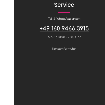
a
g
Service
r
e
n
,
L
i
e
Tel. & WhatsApp unter:
f
e
r
+49 160 9466 3915
z
e
i
Mo-Fr, 18:00 - 21:00 Uhr
t
3
-
4
Kontaktformular
W
o
c
h
e
n