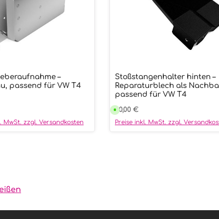
eberaufnahme –
Stoßstangenhalter hinten –
ukt Anzahl: Gib den gewünschten We
Produkt Anzahl:
u, passend für VW T4
Reparaturblech als Nachba
passend für VW T4
r Preis:
Regulärer Preis:
70,00 €
V
e
r
kl. MwSt. zzgl. Versandkosten
Preise inkl. MwSt. zzgl. Versandko
s
a
n
d
f
e
r
t
i
g
i
eißen
n
9
9
T
a