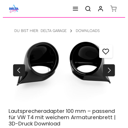
Warenk
Zum Hauptinhalt springen
DU BIST HIER:
DELTA GARAGE
DOWNLOADS
Bildergalerie überspringen
Lautsprecheradapter 100 mm – passend
für VW T4 mit weichem Armaturenbrett |
3D-Druck Download