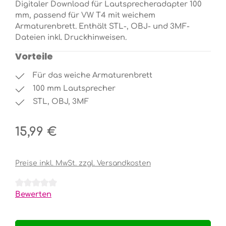
Digitaler Download für Lautsprecheradapter 100
mm, passend für VW T4 mit weichem
Armaturenbrett. Enthält STL-, OBJ- und 3MF-
Dateien inkl. Druckhinweisen.
Vorteile
Für das weiche Armaturenbrett
100 mm Lautsprecher
STL, OBJ, 3MF
Regulärer Preis:
15,99 €
Preise inkl. MwSt. zzgl. Versandkosten
Durchschnittliche Bewertung von 0 von 5 Sternen
Bewerten