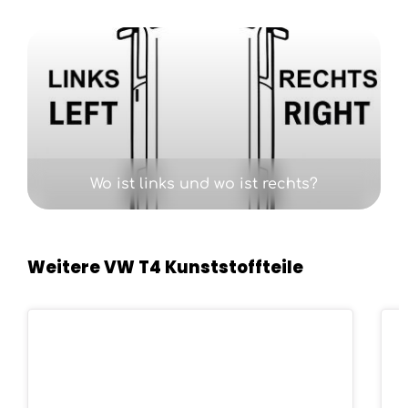
Kategoriegalerie überspringen
Wo ist links und wo ist rechts?
Weitere VW T4 Kunststoffteile
Produktgalerie überspringen