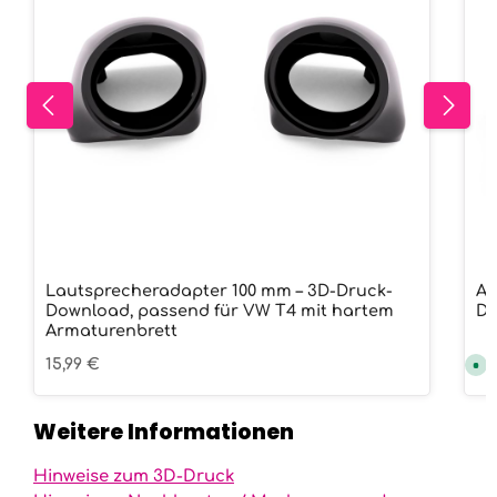
Lautsprecheradapter 100 mm – 3D-Druck-
Ar
Download, passend für VW T4 mit hartem
Dr
Armaturenbrett
Regulärer Preis:
15,99 €
Re
25
S
o
f
o
r
Weitere Informationen
t
v
e
r
Hinweise zum 3D-Druck
f