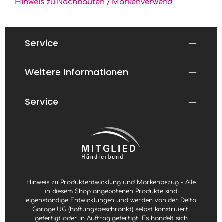
ü
Hinweis zu Nachbauten / Markenverwend
g
b
a
r
,
L
Service
i
e
f
e
r
Weitere Informationen
z
e
i
t
:
Service
S
o
f
o
r
t
v
e
r
f
ü
g
b
a
Hinweis zu Produktentwicklung und Markenbezug - Alle
r
in diesem Shop angebotenen Produkte sind
eigenständige Entwicklungen und werden von der Delta
Garage UG (haftungsbeschränkt) selbst konstruiert,
gefertigt oder in Auftrag gefertigt. Es handelt sich