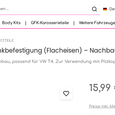
De
Body Kits
GFK-Karosserieteile
Weitere Fahrzeug
ATZTEILE
bankbefestigung (Flacheisen) – Nachb
chbau, passend für VW T4. Zur Verwendung mit Pilzkop
Regulärer Pr
15,99
Preise inkl. M