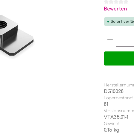
Durchschnit
Bewerten
Sofort verfü
Produkt
Herstellernum
DG10028
Lagerbestand:
81
Versionsnumm
VTA35.01-1
Gewicht:
0.15 kg