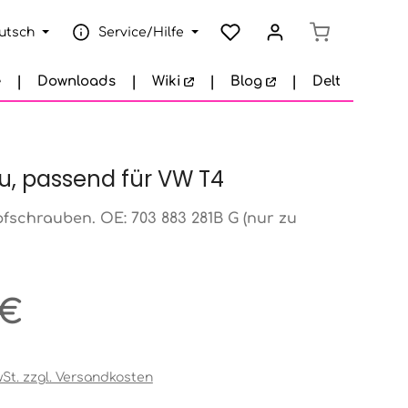
Warenkorb e
utsch
Service/Hilfe
e
Downloads
Wiki
Blog
Delta Garage
au, passend für VW T4
fschrauben. OE: 703 883 281B G (nur zu
eis:
 €
wSt. zzgl. Versandkosten