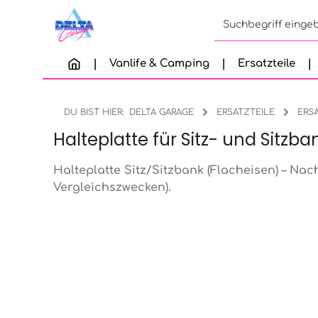
Zum Hauptinhalt springen
Zur Suche springen
Zur Hauptnavigation springen
Vanlife & Camping
Ersatzteile
DU BIST HIER:
DELTA GARAGE
ERSATZTEILE
ERS
Halteplatte für Sitz- und Sitz
Halteplatte Sitz/Sitzbank (Flacheisen) – Na
Vergleichszwecken).
Bildergalerie überspringen