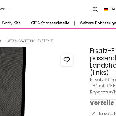
De
Body Kits
GFK-Karosserieteile
Weitere Fahrzeug
LÜFTUNGSGITTER - SYSTEME
Ersatz-F
passend 
Landstr
(links)
Ersatz-Flie
T6.1 mit CE
Reparatur/N
Vorteile
Ersatz 