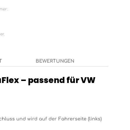
mer:
er.
T
BEWERTUNGEN
aFlex – passend für VW
chluss
und wird auf der
Fahrerseite (links)