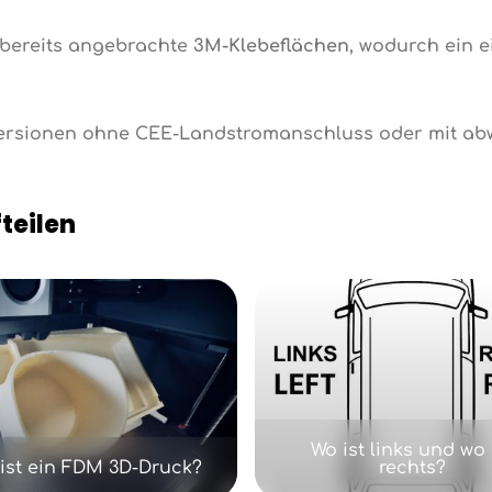
 bereits angebrachte
3M-Klebeflächen
, wodurch ein 
Versionen ohne CEE-Landstromanschluss oder mit ab
teilen
Wo ist links und wo 
ist ein FDM 3D-Druck?
rechts?