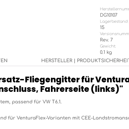
Herstellernum
DG10107
Lagerbestand:
15
Versionsnumm
Rev. 7
Gewicht:
0.1 kg
TEN
HERSTELLER | PRODUKTSICHERHEI
satz-Fliegengitter für Ventur
schluss, Fahrerseite (links)"
stem, passend für VW T6.1.
nd für VenturaFlex-Varianten mit CEE-Landstromans