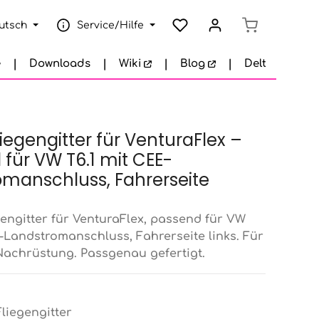
Warenkorb e
utsch
Service/Hilfe
e
Downloads
Wiki
Blog
Delta Garage
liegengitter für VenturaFlex –
für VW T6.1 mit CEE-
omanschluss, Fahrerseite
gengitter für VenturaFlex, passend für VW
E-Landstromanschluss, Fahrerseite links. Für
achrüstung. Passgenau gefertigt.
Fliegengitter