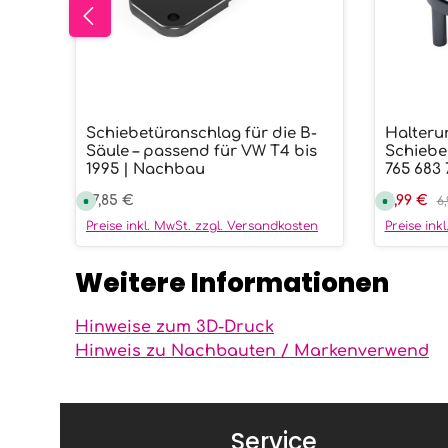
Schiebetüranschlag für die B-
Halteru
Produkt Anzahl: Gib den gew
Prod
Säule – passend für VW T4 bis
Schiebe
1995 | Nachbau
765 683 
Regulärer Preis:
17,85 €
Verkaufs
5,99 €
Re
S
S
6
o
o
f
f
Preise inkl. MwSt. zzgl. Versandkosten
Preise ink
o
o
r
r
t
t
Weitere Informationen
v
v
e
e
r
r
f
f
ü
ü
Hinweise zum 3D-Druck
g
g
b
b
Hinweis zu Nachbauten / Markenverwend
a
a
r
r
,
,
L
L
i
i
e
e
f
f
Service
e
e