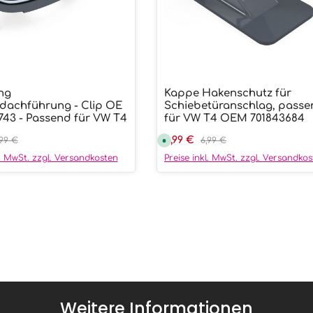
ng
Kappe Hakenschutz für
ünschten Wert ein oder benutze die
ukt Anzahl: Gib den gewünschten We
Produkt Anzahl:
dachführung - Clip OE
Schiebetüranschlag, pass
743 - Passend für VW T4
für VW T4 OEM 701843684
preis:
gulärer Preis:
Verkaufspreis:
4,99 €
Regulärer Preis:
,99 €
S
6,99 €
o
f
l. MwSt. zzgl. Versandkosten
Preise inkl. MwSt. zzgl. Versandko
o
r
t
v
e
r
f
ü
g
b
a
r
,
L
i
e
f
Weitere Informationen
e