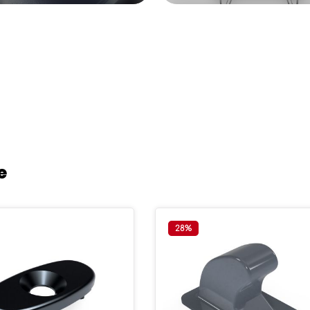
e
28
%