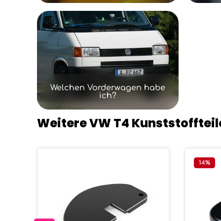
Welchen Vorderwagen habe
ich?
Weitere VW T4 Kunststoffteil
Produktgalerie überspringen
14
%