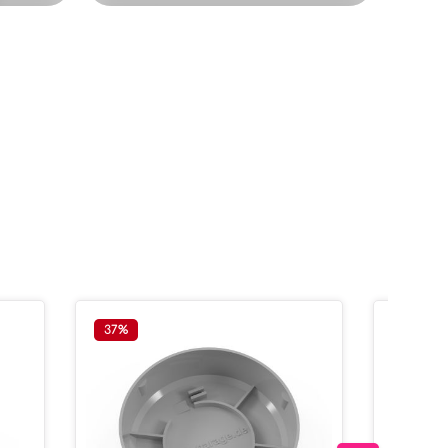
37
%
Tipp