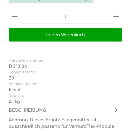
Produkt Anzahl: Gib den gewünschten Wert e
In den Warenkorb
Herstellernummer:
DG10106
Lagerbestand:
20
Versionsnummer.
Rev. 6
Gewicht:
0.1 kg
BESCHREIBUNG
Achtung: Dieses Ersatz-Fliegengitter ist
ausschließlich passend für VenturaFlex-Module