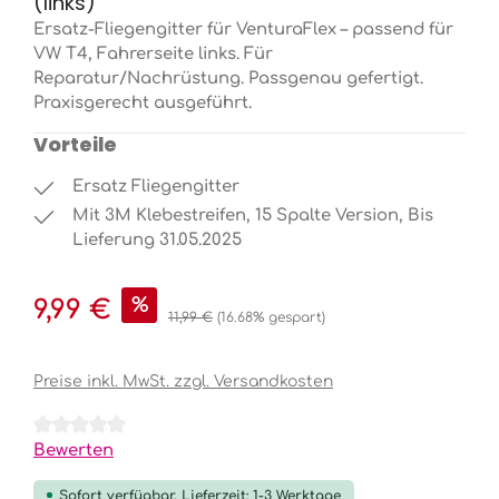
(links)
Ersatz-Fliegengitter für VenturaFlex – passend für
VW T4, Fahrerseite links. Für
Reparatur/Nachrüstung. Passgenau gefertigt.
Praxisgerecht ausgeführt.
Vorteile
Ersatz Fliegengitter
Mit 3M Klebestreifen, 15 Spalte Version, Bis
Lieferung 31.05.2025
Verkaufspreis:
%
9,99 €
Regulärer Preis:
11,99 €
(16.68% gespart)
Preise inkl. MwSt. zzgl. Versandkosten
Durchschnittliche Bewertung von 0 von 5 Sternen
Bewerten
Sofort verfügbar, Lieferzeit: 1-3 Werktage