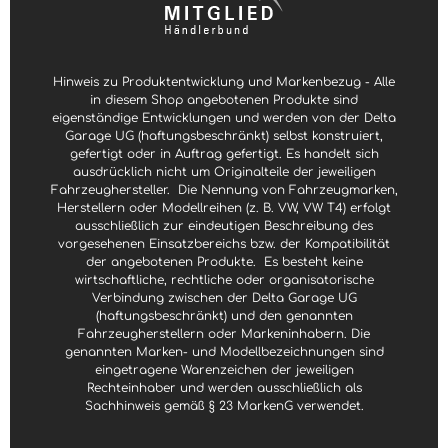
t
t
a
a
g
g
e
e
Hinweis zu Produktentwicklung und Markenbezug - Alle
in diesem Shop angebotenen Produkte sind
eigenständige Entwicklungen und werden von der Delta
Garage UG (haftungsbeschränkt) selbst konstruiert,
gefertigt oder in Auftrag gefertigt. Es handelt sich
ausdrücklich nicht um Originalteile der jeweiligen
Fahrzeughersteller.
Die Nennung von Fahrzeugmarken,
Herstellern oder Modellreihen (z. B. VW, VW T4) erfolgt
ausschließlich zur eindeutigen Beschreibung des
vorgesehenen Einsatzbereichs bzw. der Kompatibilität
der angebotenen Produkte.
Es besteht keine
wirtschaftliche, rechtliche oder organisatorische
Verbindung zwischen der Delta Garage UG
(haftungsbeschränkt) und den genannten
Fahrzeugherstellern oder Markeninhabern. Die
genannten Marken- und Modellbezeichnungen sind
eingetragene Warenzeichen der jeweiligen
Rechteinhaber und werden ausschließlich als
Sachhinweis gemäß § 23 MarkenG verwendet.