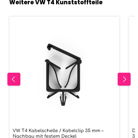
Weitere VW T4 Kunststoffteile
Produktgalerie überspringen
VW T4 Kabelschelle / Kabelclip 35 mm –
Di
Nachbau mit festem Deckel
3D