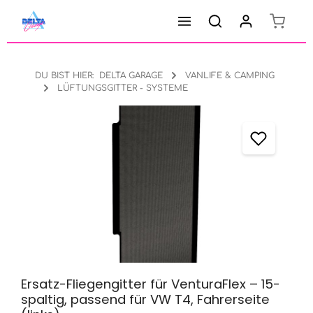
Warenk
Zum Hauptinhalt springen
DU BIST HIER:
DELTA GARAGE
VANLIFE & CAMPING
LÜFTUNGSGITTER - SYSTEME
Bildergalerie überspringen
Ersatz-Fliegengitter für VenturaFlex – 15-
spaltig, passend für VW T4, Fahrerseite