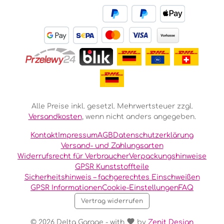
Alle Preise inkl. gesetzl. Mehrwertsteuer zzgl.
Versandkosten
, wenn nicht anders angegeben.
Kontakt
Impressum
AGB
Datenschutzerklärung
Versand- und Zahlungsarten
Widerrufsrecht für Verbraucher
Verpackungshinweise
GPSR Kunststoffteile
Sicherheitshinweis – fachgerechtes Einschweißen
GPSR Informationen
Cookie-Einstellungen
FAQ
Vertrag widerrufen
© 2026 Delta Garage - with
by
Zenit Design