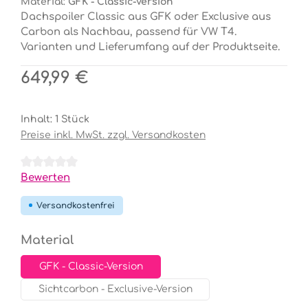
Material:
GFK - Classic-Version
Dachspoiler Classic aus GFK oder Exclusive aus
Carbon als Nachbau, passend für VW T4.
Varianten und Lieferumfang auf der Produktseite.
Regulärer Preis:
649,99 €
Inhalt:
1 Stück
Preise inkl. MwSt. zzgl. Versandkosten
Durchschnittliche Bewertung von 0 von 5 Sternen
Bewerten
Versandkostenfrei
auswählen
Material
GFK - Classic-Version
Sichtcarbon - Exclusive-Version