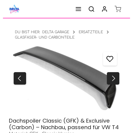
Warenk
Zum Hauptinhalt springen
DU BIST HIER:
DELTA GARAGE
ERSATZTEILE
GLASFASER- UND CARBONTEILE
Bildergalerie überspringen
Dachspoiler Classic (GFK) & Exclusive
(Carbon) – Nachbau, passend für VW T4