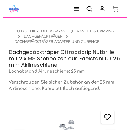
Warenk
Zum Hauptinhalt springen
DU BIST HIER:
DELTA GARAGE
VANLIFE & CAMPING
DACHGEPÄCKTRÄGER
DACHGEPÄCKTRÄGER-ADAPTER UND ZUBEHÖR
Dachgepäckträger Offroadgrip Nutbrille
mit 2 x M8 Stehbolzen aus Edelstahl für 25
mm Airlineschiene
Lochabstand Airlineschiene:
25 mm
Verschrauben Sie sicher Zubehör an der 25 mm
Airlineschiene. Komplett flach aufliegend.
Bildergalerie überspringen