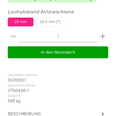
auswählen
Lochabstand Airlineschiene
25 mm
25,4 mm (1")
Produkt Anzahl: Gib den gewünschten Wert e
In den Warenkorb
Herstellernummer:
DG10013.1
Versionsnummer.
VTA34.00-1
Gewicht:
0.08 kg
BESCHREIBUNG