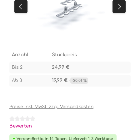
Anzahl
Stückpreis
24,99 €
Bis
2
19,99 €
Ab
3
-20,01 %
Preise inkl. MwSt. zzgl. Versandkosten
Durchschnittliche Bewertung von 0 von 5 Sternen
Bewerten
Versandfertig in 14 Tagen, Lieferzeit 1-3 Werktage