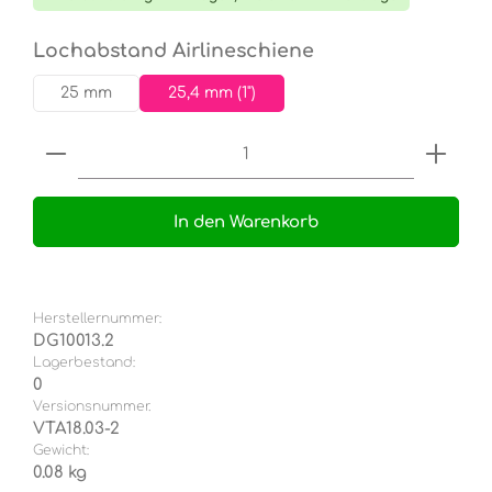
auswählen
Lochabstand Airlineschiene
25 mm
25,4 mm (1")
Produkt Anzahl: Gib den gewünschten Wert e
In den Warenkorb
Herstellernummer:
DG10013.2
Lagerbestand:
0
Versionsnummer.
VTA18.03-2
Gewicht:
0.08 kg