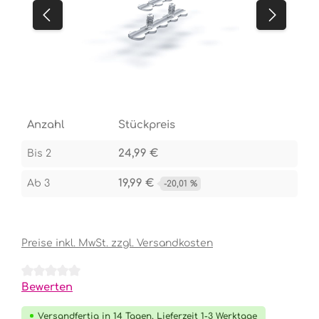
Anzahl
Stückpreis
24,99 €
Bis
2
19,99 €
Ab
3
-20,01 %
Preise inkl. MwSt. zzgl. Versandkosten
Durchschnittliche Bewertung von 0 von 5 Sternen
Bewerten
Versandfertig in 14 Tagen, Lieferzeit 1-3 Werktage