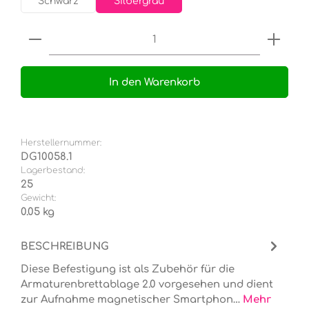
Schwarz
Silbergrau
Produkt Anzahl: Gib den gewünschten Wert e
In den Warenkorb
Herstellernummer:
DG10058.1
Lagerbestand:
25
Gewicht:
0.05 kg
BESCHREIBUNG
Diese Befestigung ist als Zubehör für die
Armaturenbrettablage 2.0 vorgesehen und dient
zur Aufnahme magnetischer Smartphon…
Mehr