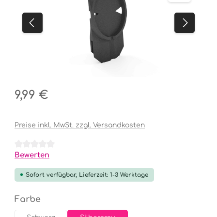
Regulärer Preis:
9,99 €
Preise inkl. MwSt. zzgl. Versandkosten
Durchschnittliche Bewertung von 0 von 5 Sternen
Bewerten
Sofort verfügbar, Lieferzeit: 1-3 Werktage
auswählen
Farbe