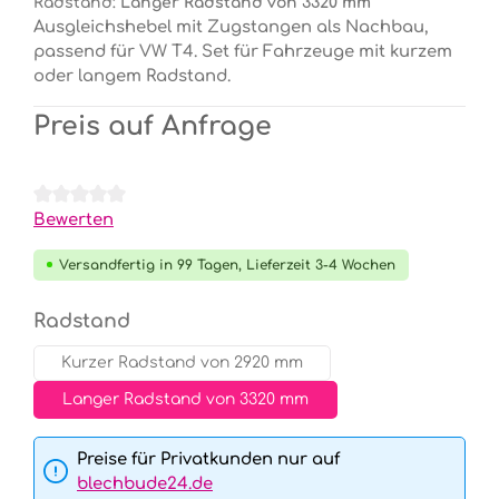
Radstand:
Langer Radstand von 3320 mm
Ausgleichshebel mit Zugstangen als Nachbau,
passend für VW T4. Set für Fahrzeuge mit kurzem
oder langem Radstand.
Preis auf Anfrage
Durchschnittliche Bewertung von 0 von 5 Sternen
Bewerten
Versandfertig in 99 Tagen, Lieferzeit 3-4 Wochen
auswählen
Radstand
Kurzer Radstand von 2920 mm
Langer Radstand von 3320 mm
Preise für Privatkunden nur auf
blechbude24.de