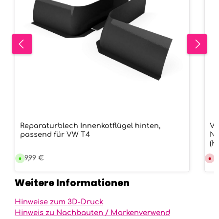
Reparaturblech Innenkotflügel hinten,
Vo
passend für VW T4
Na
(K
Regulärer Preis:
49,99 €
Re
99
V
D
e
e
r
r
s
z
Weitere Informationen
a
e
n
i
d
t
f
n
Hinweise zum 3D-Druck
e
i
r
c
Hinweis zu Nachbauten / Markenverwend
t
h