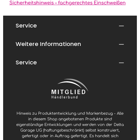
Sicherheitshinweis – fachgerechtes Einschweißen
i
t
g
v
i
e
n
r
9
f
9
ü
Service
T
g
a
b
g
a
e
r
n
Weitere Informationen
,
L
i
e
f
Service
e
r
z
e
i
t
1
-
3
W
e
r
k
t
Hinweis zu Produktentwicklung und Markenbezug - Alle
a
g
in diesem Shop angebotenen Produkte sind
e
eigenständige Entwicklungen und werden von der Delta
Garage UG (haftungsbeschränkt) selbst konstruiert,
gefertigt oder in Auftrag gefertigt. Es handelt sich