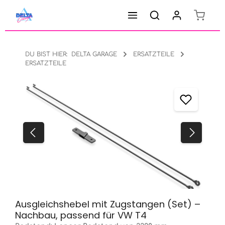
Warenk
Zum Hauptinhalt springen
DU BIST HIER:
DELTA GARAGE
ERSATZTEILE
ERSATZTEILE
Bildergalerie überspringen
Ausgleichshebel mit Zugstangen (Set) –
Nachbau, passend für VW T4