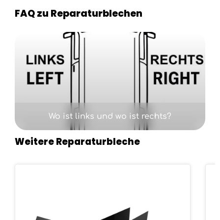
FAQ zu Reparaturblechen
Kategoriegalerie überspringen
Wo ist links und wo ist rechts?
Weitere Reparaturbleche
Produktgalerie überspringen