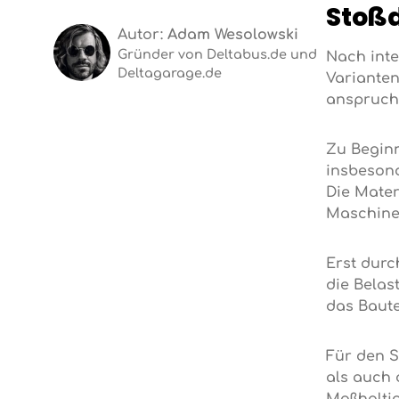
Stoß
Autor:
Adam Wesolowski
Gründer von Deltabus.de und
Nach inte
Deltagarage.de
Varianten
anspruchs
Zu Beginn
insbesond
Die Mater
Maschine
Erst durc
die Belas
das Baute
Für den S
als auch 