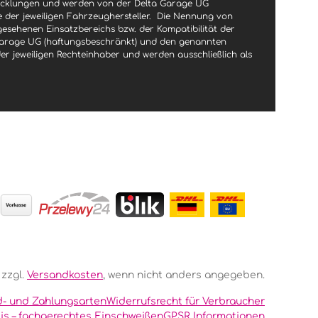
wicklungen und werden von der Delta Garage UG
le der jeweiligen Fahrzeughersteller.
Die Nennung von
gesehenen Einsatzbereichs bzw. der Kompatibilität der
a Garage UG (haftungsbeschränkt) und den genannten
jeweiligen Rechteinhaber und werden ausschließlich als
 zzgl.
Versandkosten
, wenn nicht anders angegeben.
d- und Zahlungsarten
Widerrufsrecht für Verbraucher
is – fachgerechtes Einschweißen
GPSR Informationen