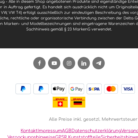
g - Alle in diesem Shop angebotenen Produkte sind eigenständige Ent
er in Auftrag gefertigt. Es handelt sich ausdrücklich nicht um Originaltei
 VW, VW T4) erfolgt ausschließlich zur eindeutigen Beschreibung des vor
ftliche, rechtliche oder organisatorische Verbindung zwischen der Delt
n Marken- und Modellbezeichnungen sind eingetragene Warenzeichen der 
Sachhinweis gemäß § 23 MarkenG verwendet.
Alle Preise inkl. gesetzl. Mehrwertsteuer
Kontakt
Impressum
AGB
Datenschutzerklärung
Versan
Verpackungshinweise
GPSR Kunststoffteile
Sicherheitshinwe