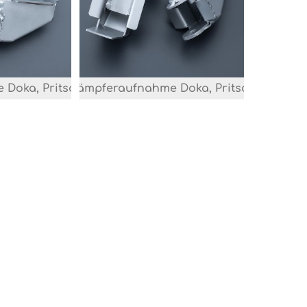
 Doka, Pritsche Nachbau
VW T4 Stoßdämpferaufnahme Doka, Pritsche Nachb