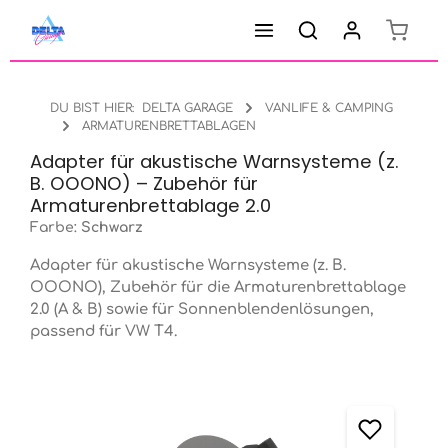
Warenk
Zum Hauptinhalt springen
DU BIST HIER:
DELTA GARAGE
VANLIFE & CAMPING
ARMATURENBRETTABLAGEN
Adapter für akustische Warnsysteme (z.
B. OOONO) – Zubehör für
Armaturenbrettablage 2.0
Farbe:
Schwarz
Adapter für akustische Warnsysteme (z. B.
OOONO), Zubehör für die Armaturenbrettablage
2.0 (A & B) sowie für Sonnenblendenlösungen,
passend für VW T4.
Bildergalerie überspringen