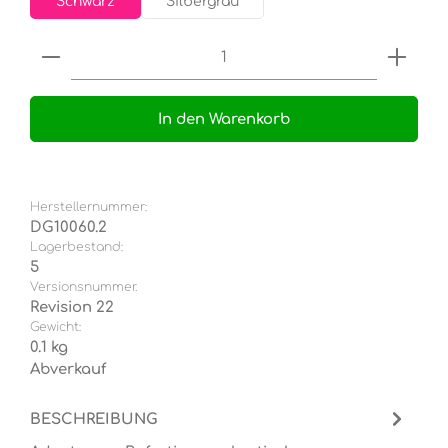
Schwarz
Silbergrau
Produkt Anzahl: Gib den gewünschten Wert e
In den Warenkorb
Herstellernummer:
DG10060.2
Lagerbestand:
5
Versionsnummer.
Revision 22
Gewicht:
0.1 kg
Abverkauf
BESCHREIBUNG