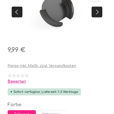
Regulärer Preis:
9,99 €
Preise inkl. MwSt. zzgl. Versandkosten
Durchschnittliche Bewertung von 0 von 5 Sternen
Bewerten
Sofort verfügbar, Lieferzeit: 1-3 Werktage
auswählen
Farbe