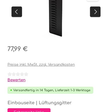
Regulärer Preis:
77,99 €
Preise inkl. MwSt. zzgl. Versandkosten
Durchschnittliche Bewertung von 0 von 5 Sternen
Bewerten
Versandfertig in 14 Tagen, Lieferzeit 1-3 Werktage
auswählen
Einbauseite | Lüftungsgitter