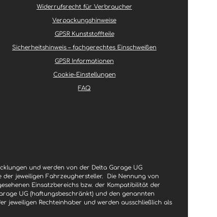
g
e
Widerrufsrecht für Verbraucher
Verpackungshinweise
GPSR Kunststoffteile
Sicherheitshinweis – fachgerechtes Einschweißen
GPSR Informationen
Cookie-Einstellungen
FAQ
wicklungen und werden von der Delta Garage UG
le der jeweiligen Fahrzeughersteller.
Die Nennung von
gesehenen Einsatzbereichs bzw. der Kompatibilität der
a Garage UG (haftungsbeschränkt) und den genannten
jeweiligen Rechteinhaber und werden ausschließlich als