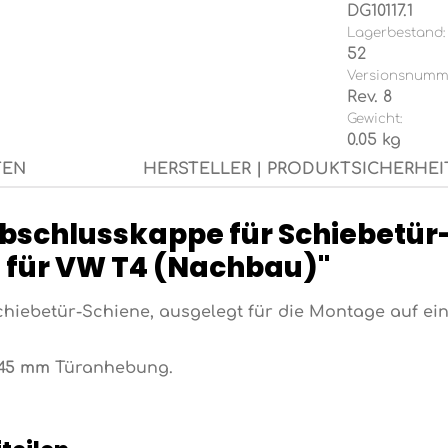
DG10117.1
Lagerbestand:
52
Versionsnumm
Rev. 8
Gewicht:
0.05 kg
TEN
HERSTELLER | PRODUKTSICHERHEI
bschlusskappe für Schiebetür-
d für VW T4 (Nachbau)"
chiebetür-Schiene, ausgelegt für die Montage auf ein
45 mm
Türanhebung.