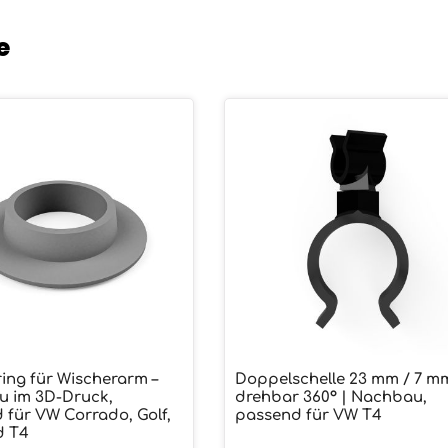
e
ing für Wischerarm –
Doppelschelle 23 mm / 7 mm
ünschten Wert ein oder benutze die
ukt Anzahl: Gib den gewünschten We
Produkt Anzahl:
 im 3D-Druck,
drehbar 360° | Nachbau,
 für VW Corrado, Golf,
passend für VW T4
d T4