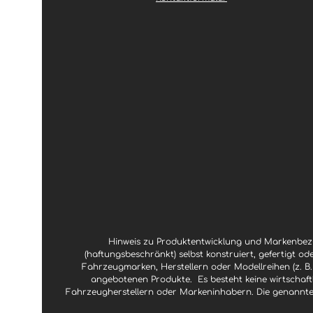
g
g
e
e
Hinweis zu Produktentwicklung und Markenbezu
(haftungsbeschränkt) selbst konstruiert, gefertigt od
Fahrzeugmarken, Herstellern oder Modellreihen (z. B.
angebotenen Produkte.
Es besteht keine wirtscha
Fahrzeugherstellern oder Markeninhabern. Die genannte