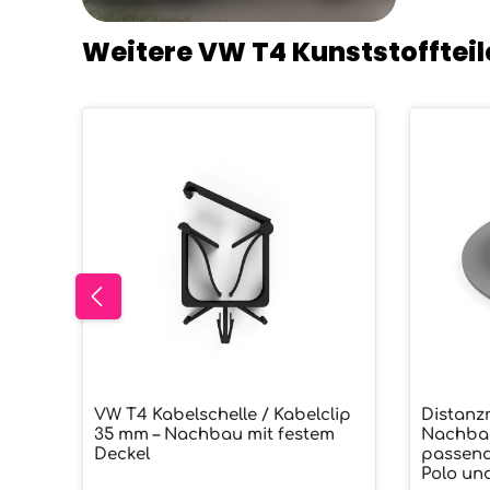
Weitere VW T4 Kunststoffteil
Produktgalerie überspringen
VW T4 Kabelschelle / Kabelclip
Distanzr
Produkt Anzahl: Gib den gew
Prod
35 mm – Nachbau mit festem
Nachbau
Deckel
passend
Polo un