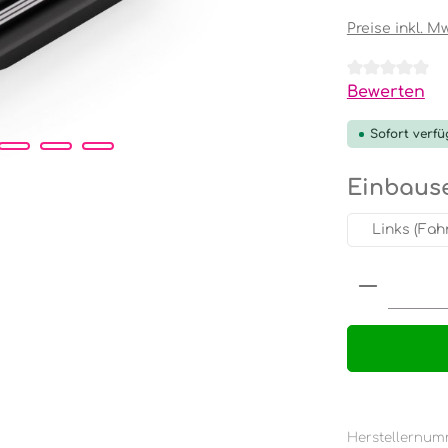
Preise inkl. M
Durchschnit
Bewerten
Sofort verfü
Einbause
Links (Fah
Produkt
Herstellernum