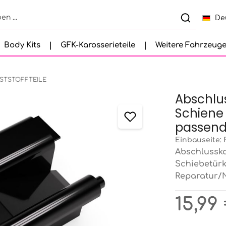
De
Body Kits
GFK-Karosserieteile
Weitere Fahrzeug
STSTOFFTEILE
Abschlu
Schiene 
passend
Einbauseite:
Abschlusska
Schiebetürk
Reparatur/N
Regulärer Pr
15,99