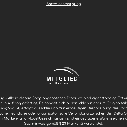
g
e
Batterieentsorgung
g - Alle in diesem Shop angebotenen Produkte sind eigenständige Ent
er in Auftrag gefertigt. Es handelt sich ausdrücklich nicht um Originaltei
 VW, VW T4) erfolgt ausschließlich zur eindeutigen Beschreibung des vor
ftliche, rechtliche oder organisatorische Verbindung zwischen der Delt
n Marken- und Modellbezeichnungen sind eingetragene Warenzeichen der 
Sachhinweis gemäß § 23 MarkenG verwendet.