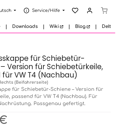
Warenkorb e
utsch
Service/Hilfe
e
Downloads
Wiki
Blog
Delta Garage
sskappe für Schiebetür-
– Version für Schiebetürkeile,
 für VW T4 (Nachbau)
Rechts (Beifahrerseite)
ppe für Schiebetür-Schiene – Version für
eile, passend für VW T4 (Nachbau). Für
achrüstung. Passgenau gefertigt.
eis:
 €